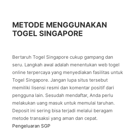
METODE MENGGUNAKAN
TOGEL SINGAPORE
Bertaruh Togel Singapore cukup gampang dan
seru. Langkah awal adalah menentukan web togel
online terpercaya yang menyediakan fasilitas untuk
Togel Singapore. Jangan lupa situs tersebut
memiliki lisensi resmi dan komentar positif dari
pengguna lain. Sesudah mendaftar, Anda perlu
melakukan uang masuk untuk memulai taruhan.
Deposit ini sering bisa terjadi melalui beragam
metode transaksi yang aman dan cepat.
Pengeluaran SGP