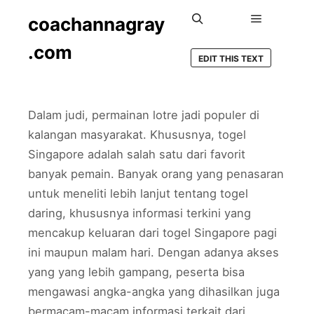
coachannagray
Main men
Search
.com
EDIT THIS TEXT
Dalam judi, permainan lotre jadi populer di
kalangan masyarakat. Khususnya, togel
Singapore adalah salah satu dari favorit
banyak pemain. Banyak orang yang penasaran
untuk meneliti lebih lanjut tentang togel
daring, khususnya informasi terkini yang
mencakup keluaran dari togel Singapore pagi
ini maupun malam hari. Dengan adanya akses
yang yang lebih gampang, peserta bisa
mengawasi angka-angka yang dihasilkan juga
bermacam-macam informasi terkait dari