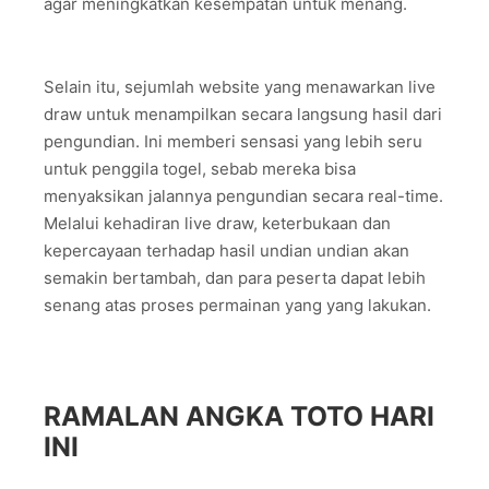
agar meningkatkan kesempatan untuk menang.
Selain itu, sejumlah website yang menawarkan live
draw untuk menampilkan secara langsung hasil dari
pengundian. Ini memberi sensasi yang lebih seru
untuk penggila togel, sebab mereka bisa
menyaksikan jalannya pengundian secara real-time.
Melalui kehadiran live draw, keterbukaan dan
kepercayaan terhadap hasil undian undian akan
semakin bertambah, dan para peserta dapat lebih
senang atas proses permainan yang yang lakukan.
RAMALAN ANGKA TOTO HARI
INI