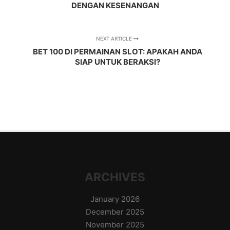
DENGAN KESENANGAN
NEXT ARTICLE
BET 100 DI PERMAINAN SLOT: APAKAH ANDA
SIAP UNTUK BERAKSI?
ARCHIVES
January 2026
December 2025
November 2025