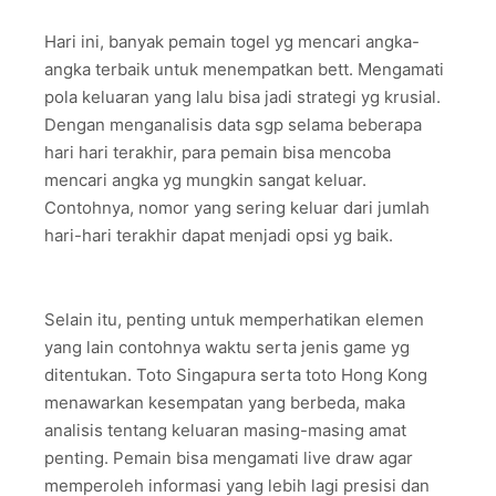
Hari ini, banyak pemain togel yg mencari angka-
angka terbaik untuk menempatkan bett. Mengamati
pola keluaran yang lalu bisa jadi strategi yg krusial.
Dengan menganalisis data sgp selama beberapa
hari hari terakhir, para pemain bisa mencoba
mencari angka yg mungkin sangat keluar.
Contohnya, nomor yang sering keluar dari jumlah
hari-hari terakhir dapat menjadi opsi yg baik.
Selain itu, penting untuk memperhatikan elemen
yang lain contohnya waktu serta jenis game yg
ditentukan. Toto Singapura serta toto Hong Kong
menawarkan kesempatan yang berbeda, maka
analisis tentang keluaran masing-masing amat
penting. Pemain bisa mengamati live draw agar
memperoleh informasi yang lebih lagi presisi dan