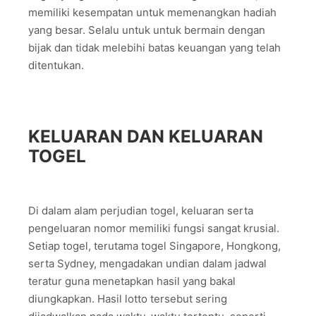
memiliki kesempatan untuk memenangkan hadiah
yang besar. Selalu untuk untuk bermain dengan
bijak dan tidak melebihi batas keuangan yang telah
ditentukan.
KELUARAN DAN KELUARAN
TOGEL
Di dalam alam perjudian togel, keluaran serta
pengeluaran nomor memiliki fungsi sangat krusial.
Setiap togel, terutama togel Singapore, Hongkong,
serta Sydney, mengadakan undian dalam jadwal
teratur guna menetapkan hasil yang bakal
diungkapkan. Hasil lotto tersebut sering