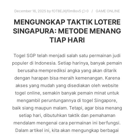
December 16, 2025
by
fOT8EJXjf0m8ov5
0
GAME ONLINE
MENGUNGKAP TAKTIK LOTERE
SINGAPURA: METODE MENANG
TIAP HARI
Togel SGP telah menjadi salah satu permainan judi
populer di Indonesia. Setiap harinya, banyak pemain
berusaha memprediksi angka yang akan ditarik
dengan harapan bisa meraih kemenangan. Karena
akses yang mudah yang disediakan oleh website
togel online, semakin banyak pemain minat untuk
mengambil peruntungannya di togel Singapore,
baik siang maupun malam. Tetapi, agar bisa menang
setiap hari, dibutuhkan taktik dan pemahaman
mendalam mengenai cara permainan ini berfungsi.
Dalam artikel ini, kita akan mengungkap berbagai