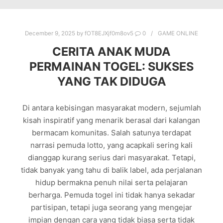
December 9, 2025
by
fOT8EJXjf0m8ov5
0
GAME ONLINE
CERITA ANAK MUDA
PERMAINAN TOGEL: SUKSES
YANG TAK DIDUGA
Di antara kebisingan masyarakat modern, sejumlah
kisah inspiratif yang menarik berasal dari kalangan
bermacam komunitas. Salah satunya terdapat
narrasi pemuda lotto, yang acapkali sering kali
dianggap kurang serius dari masyarakat. Tetapi,
tidak banyak yang tahu di balik label, ada perjalanan
hidup bermakna penuh nilai serta pelajaran
berharga. Pemuda togel ini tidak hanya sekadar
partisipan, tetapi juga seorang yang mengejar
impian dengan cara yang tidak biasa serta tidak