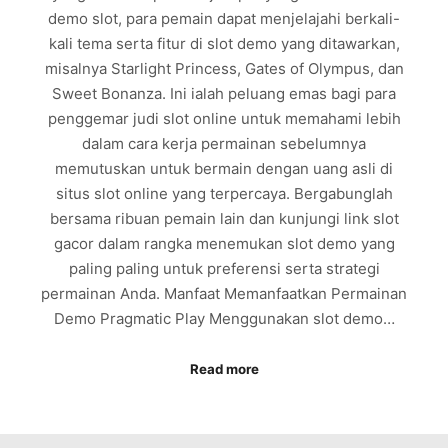
demo slot, para pemain dapat menjelajahi berkali-
kali tema serta fitur di slot demo yang ditawarkan,
misalnya Starlight Princess, Gates of Olympus, dan
Sweet Bonanza. Ini ialah peluang emas bagi para
penggemar judi slot online untuk memahami lebih
dalam cara kerja permainan sebelumnya
memutuskan untuk bermain dengan uang asli di
situs slot online yang terpercaya. Bergabunglah
bersama ribuan pemain lain dan kunjungi link slot
gacor dalam rangka menemukan slot demo yang
paling paling untuk preferensi serta strategi
permainan Anda. Manfaat Memanfaatkan Permainan
Demo Pragmatic Play Menggunakan slot demo…
Read more