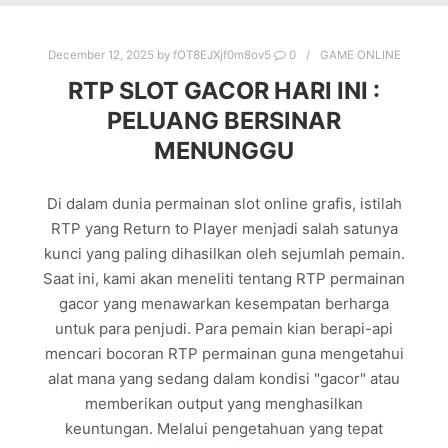
December 12, 2025
by
fOT8EJXjf0m8ov5
0
GAME ONLINE
RTP SLOT GACOR HARI INI :
PELUANG BERSINAR
MENUNGGU
Di dalam dunia permainan slot online grafis, istilah
RTP yang Return to Player menjadi salah satunya
kunci yang paling dihasilkan oleh sejumlah pemain.
Saat ini, kami akan meneliti tentang RTP permainan
gacor yang menawarkan kesempatan berharga
untuk para penjudi. Para pemain kian berapi-api
mencari bocoran RTP permainan guna mengetahui
alat mana yang sedang dalam kondisi "gacor" atau
memberikan output yang menghasilkan
keuntungan. Melalui pengetahuan yang tepat