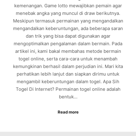
kemenangan. Game lotto mewajibkan pemain agar
menebak angka yang muncul di draw berikutnya.
Meskipun termasuk permainan yang mengandalkan
mengandalkan keberuntungan, ada beberapa saran
dan trik yang bisa dapat digunakan agar
mengoptimalkan pengalaman dalam bermain. Pada
artikel ini, kami bakal membahas metode bermain
togel online, serta cara-cara untuk menambah
kemungkinan berhasil dalam perjudian ini. Mari kita
perhatikan lebih lanjut dan siapkan dirimu untuk
mengambil keberuntungan dalam togel. Apa Sih
Togel Di Internet? Permainan togel online adalah
bentuk…
Read more