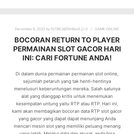
December 6, 2025
by
fOT8EJXjf0m8ov5
0
GAME ONLINE
BOCORAN RETURN TO PLAYER
PERMAINAN SLOT GACOR HARI
INI: CARI FORTUNE ANDA!
Di dalam dunia permainan permainan slot online,
sejumlah petaruh yang tak henti-hentinya
menelusuri keberuntungan mereka. Salah satunya
alat yang dianggap kritis untuk menemukan
kesempatan untung yaitu RTP atau RTP. Hari ini,
kami akan membagikan bocoran data RTP slot gacor
yang gacor yang dapat dapat menunjang Anda
mencari mesin slot yang memiliki peluang menang
yang lebih. Melalui data dan akurat, anda bisa