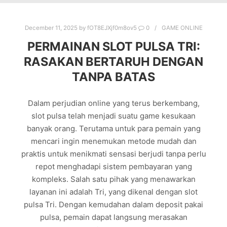
December 11, 2025
by
fOT8EJXjf0m8ov5
0
GAME ONLINE
PERMAINAN SLOT PULSA TRI:
RASAKAN BERTARUH DENGAN
TANPA BATAS
Dalam perjudian online yang terus berkembang,
slot pulsa telah menjadi suatu game kesukaan
banyak orang. Terutama untuk para pemain yang
mencari ingin menemukan metode mudah dan
praktis untuk menikmati sensasi berjudi tanpa perlu
repot menghadapi sistem pembayaran yang
kompleks. Salah satu pihak yang menawarkan
layanan ini adalah Tri, yang dikenal dengan slot
pulsa Tri. Dengan kemudahan dalam deposit pakai
pulsa, pemain dapat langsung merasakan