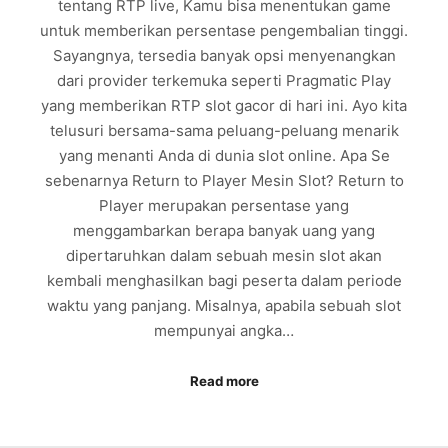
tentang RTP live, Kamu bisa menentukan game
untuk memberikan persentase pengembalian tinggi.
Sayangnya, tersedia banyak opsi menyenangkan
dari provider terkemuka seperti Pragmatic Play
yang memberikan RTP slot gacor di hari ini. Ayo kita
telusuri bersama-sama peluang-peluang menarik
yang menanti Anda di dunia slot online. Apa Se
sebenarnya Return to Player Mesin Slot? Return to
Player merupakan persentase yang
menggambarkan berapa banyak uang yang
dipertaruhkan dalam sebuah mesin slot akan
kembali menghasilkan bagi peserta dalam periode
waktu yang panjang. Misalnya, apabila sebuah slot
mempunyai angka…
Read more