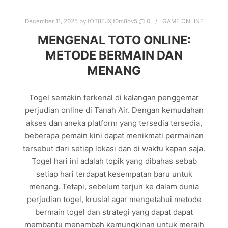
December 11, 2025
by
fOT8EJXjf0m8ov5
0
GAME ONLINE
MENGENAL TOTO ONLINE:
METODE BERMAIN DAN
MENANG
Togel semakin terkenal di kalangan penggemar
perjudian online di Tanah Air. Dengan kemudahan
akses dan aneka platform yang tersedia tersedia,
beberapa pemain kini dapat menikmati permainan
tersebut dari setiap lokasi dan di waktu kapan saja.
Togel hari ini adalah topik yang dibahas sebab
setiap hari terdapat kesempatan baru untuk
menang. Tetapi, sebelum terjun ke dalam dunia
perjudian togel, krusial agar mengetahui metode
bermain togel dan strategi yang dapat dapat
membantu menambah kemungkinan untuk meraih