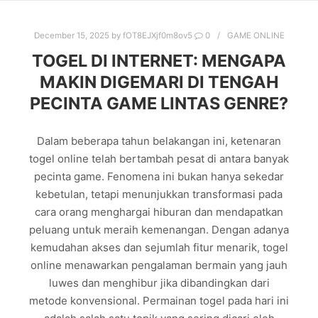
December 15, 2025
by
fOT8EJXjf0m8ov5
0
GAME ONLINE
TOGEL DI INTERNET: MENGAPA
MAKIN DIGEMARI DI TENGAH
PECINTA GAME LINTAS GENRE?
Dalam beberapa tahun belakangan ini, ketenaran
togel online telah bertambah pesat di antara banyak
pecinta game. Fenomena ini bukan hanya sekedar
kebetulan, tetapi menunjukkan transformasi pada
cara orang menghargai hiburan dan mendapatkan
peluang untuk meraih kemenangan. Dengan adanya
kemudahan akses dan sejumlah fitur menarik, togel
online menawarkan pengalaman bermain yang jauh
luwes dan menghibur jika dibandingkan dari
metode konvensional. Permainan togel pada hari ini