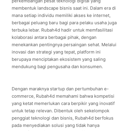
perkembangan pesat teknologi digital yang
membentuk landscape bisnis saat ini. Dalam era di
mana setiap individu memiliki akses ke internet,
berbagai peluang baru bagi para pelaku usaha juga
terbuka lebar. Rubah4d hadir untuk memfasilitasi
kolaborasi antara berbagai pihak, dengan
menekankan pentingnya persaingan sehat. Melalui
inovasi dan strategi yang tepat, platform ini
berupaya menciptakan ekosistem yang saling
mendukung bagi pengusaha dan konsumen.
Dengan maraknya startup dan pertumbuhan e-
commerce, Rubah4d memahami bahwa kompetisi
yang ketat memerlukan cara berpikir yang inovatif
untuk tetap relevan. Dibentuk oleh sekelompok
penggiat teknologi dan bisnis, Rubah4d berfokus
pada menyediakan solusi yang tidak hanya