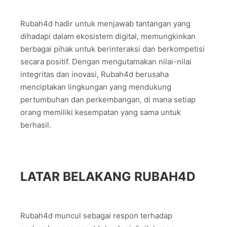
Rubah4d hadir untuk menjawab tantangan yang
dihadapi dalam ekosistem digital, memungkinkan
berbagai pihak untuk berinteraksi dan berkompetisi
secara positif. Dengan mengutamakan nilai-nilai
integritas dan inovasi, Rubah4d berusaha
menciptakan lingkungan yang mendukung
pertumbuhan dan perkembangan, di mana setiap
orang memiliki kesempatan yang sama untuk
berhasil.
LATAR BELAKANG RUBAH4D
Rubah4d muncul sebagai respon terhadap