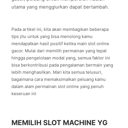
utama yang menggiurkan dapat bertambah.
Pada artikel ini, kita akan membagikan beberapa
tips jitu untuk yang bisa menolong kamu
mendapatkan hasil positif ketika main slot online
gacor. Mulai dari memilih permainan yang tepat
hingga pengelolaan modal yang, semua faktor ini
bisa berkontribusi pada pengalaman bermain yang
lebih menghasilkan. Mari kita semua telusuri,
bagaimana cara memaksimalkan peluang kamu
dalam alam permainan slot online yang penuh
keseruan ini
MEMILIH SLOT MACHINE YG