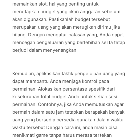
memainkan slot, hal yang penting untuk
menetapkan budget yang akan anggaran sebelum
akan digunakan. Pastikanlah budget tersebut
merupakan uang yang akan merugikan dirimu jika
hilang. Dengan mengatur batasan yang, Anda dapat
mencegah pengeluaran yang berlebihan serta tetap
berjudi dalam menyenangkan.
Kemudian, aplikasikan taktik pengelolaan uang yang
dapat membantu Anda menjaga kontrol pada
permainan. Alokasikan persentase spesifik dari
keseluruhan total budget Anda untuk setiap sesi
permainan. Contohnya, jika Anda memutuskan agar
bermain dalam satu jam tetapkan berapakah banyak
uang yang bersedia bersedia gunakan dalam waktu
waktu tersebut Dengan cara ini, anda masih bisa
menikmati game tanpa harus merasa tertekan