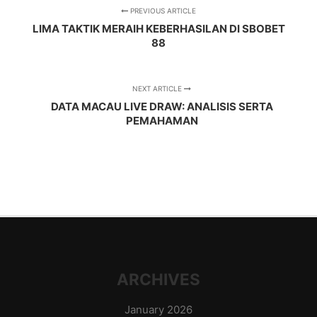
PREVIOUS ARTICLE
LIMA TAKTIK MERAIH KEBERHASILAN DI SBOBET
88
NEXT ARTICLE
DATA MACAU LIVE DRAW: ANALISIS SERTA
PEMAHAMAN
ARCHIVES
January 2026