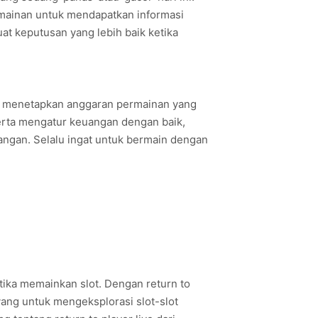
rmainan untuk mendapatkan informasi
at keputusan yang lebih baik ketika
da menetapkan anggaran permainan yang
serta mengatur keuangan dengan baik,
ngan. Selalu ingat untuk bermain dengan
etika memainkan slot. Dengan return to
yang untuk mengeksplorasi slot-slot