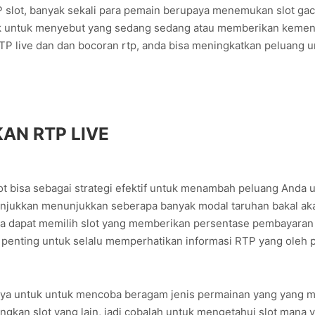
slot, banyak sekali para pemain berupaya menemukan slot gaco
uk untuk menyebut yang sedang sedang atau memberikan kem
 live dan dan bocoran rtp, anda bisa meningkatkan peluang un
AN RTP LIVE
ot bisa sebagai strategi efektif untuk menambah peluang Anda 
unjukkan menunjukkan seberapa banyak modal taruhan bakal ak
a dapat memilih slot yang memberikan persentase pembayaran 
i penting untuk selalu memperhatikan informasi RTP yang oleh
ahnya untuk untuk mencoba beragam jenis permainan yang yang m
gkan slot yang lain, jadi cobalah untuk mengetahui slot mana yan