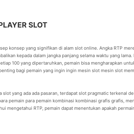
PLAYER SLOT
ep konsep yang signifikan di alam slot online. Angka RTP merep
balikan kepada dalam jangka panjang selama waktu yang lama. M
 setiap 100 yang dipertaruhkan, pemain bisa mengharapkan un
enting bagi pemain yang ingin ingin mesin slot mesin slot me
a slot yang ada ada pasaran, terdapat slot pragmatic terkenal 
ara pemain para pemain kombinasi kombinasi grafis grafis, me
hui mengetahui RTP, pemain dapat menentukan apakah permain