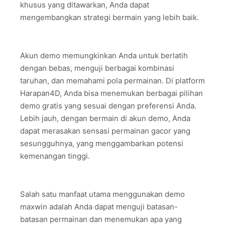
khusus yang ditawarkan, Anda dapat
mengembangkan strategi bermain yang lebih baik.
Akun demo memungkinkan Anda untuk berlatih
dengan bebas, menguji berbagai kombinasi
taruhan, dan memahami pola permainan. Di platform
Harapan4D, Anda bisa menemukan berbagai pilihan
demo gratis yang sesuai dengan preferensi Anda.
Lebih jauh, dengan bermain di akun demo, Anda
dapat merasakan sensasi permainan gacor yang
sesungguhnya, yang menggambarkan potensi
kemenangan tinggi.
Salah satu manfaat utama menggunakan demo
maxwin adalah Anda dapat menguji batasan-
batasan permainan dan menemukan apa yang