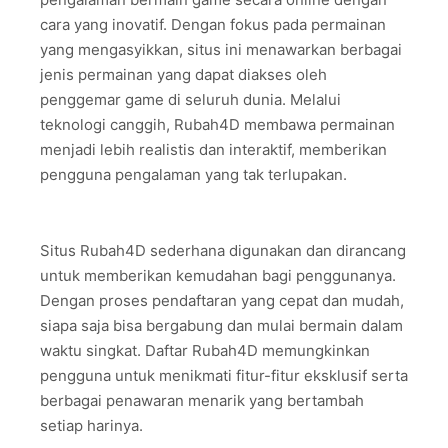
cara yang inovatif. Dengan fokus pada permainan
yang mengasyikkan, situs ini menawarkan berbagai
jenis permainan yang dapat diakses oleh
penggemar game di seluruh dunia. Melalui
teknologi canggih, Rubah4D membawa permainan
menjadi lebih realistis dan interaktif, memberikan
pengguna pengalaman yang tak terlupakan.
Situs Rubah4D sederhana digunakan dan dirancang
untuk memberikan kemudahan bagi penggunanya.
Dengan proses pendaftaran yang cepat dan mudah,
siapa saja bisa bergabung dan mulai bermain dalam
waktu singkat. Daftar Rubah4D memungkinkan
pengguna untuk menikmati fitur-fitur eksklusif serta
berbagai penawaran menarik yang bertambah
setiap harinya.