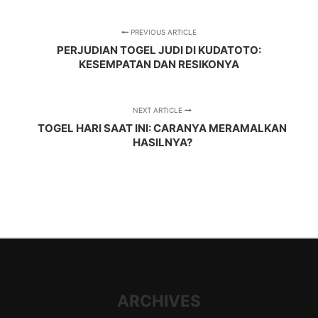
PREVIOUS ARTICLE
PERJUDIAN TOGEL JUDI DI KUDATOTO:
KESEMPATAN DAN RESIKONYA
NEXT ARTICLE
TOGEL HARI SAAT INI: CARANYA MERAMALKAN
HASILNYA?
ARCHIVES