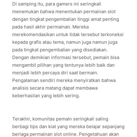
Di samping itu, para gamers ini seringkali
menemukan bahwa menentukan permainan slot
dengan tingkat pengembalian tinggi amat penting
pada hasil akhir permainan. Mereka
merekomendasikan untuk tidak tersebut terkoneksi
kepada grafis atau tema, namun juga namun juga
pada tingkat pengembalian yang disediakan.
Dengan demikian informasi tersebut, pemain bisa
mengambil pilihan yang tentunya lebih baik dan
menjadi lebih percaya diri saat bermain.
Pengalaman sendiri mereka menyiratkan bahwa
analisis secara matang dapat membawa
keberhasilan yang lebih sering.
Terakhir, komunitas pemain seringkali saling
berbagi tips dan kiat yang mereka belajar sepanjang
berlaga permainan slot online. Pengetahuan akan