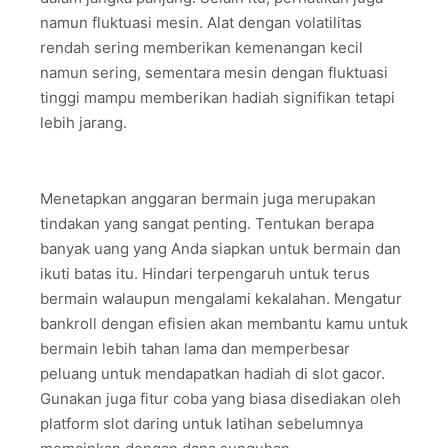
namun fluktuasi mesin. Alat dengan volatilitas
rendah sering memberikan kemenangan kecil
namun sering, sementara mesin dengan fluktuasi
tinggi mampu memberikan hadiah signifikan tetapi
lebih jarang.
Menetapkan anggaran bermain juga merupakan
tindakan yang sangat penting. Tentukan berapa
banyak uang yang Anda siapkan untuk bermain dan
ikuti batas itu. Hindari terpengaruh untuk terus
bermain walaupun mengalami kekalahan. Mengatur
bankroll dengan efisien akan membantu kamu untuk
bermain lebih tahan lama dan memperbesar
peluang untuk mendapatkan hadiah di slot gacor.
Gunakan juga fitur coba yang biasa disediakan oleh
platform slot daring untuk latihan sebelumnya