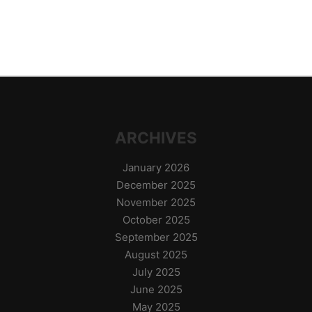
ARCHIVES
January 2026
December 2025
November 2025
October 2025
September 2025
August 2025
July 2025
June 2025
May 2025