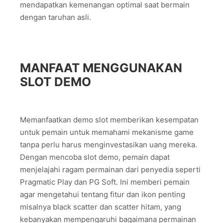
mendapatkan kemenangan optimal saat bermain
dengan taruhan asli.
MANFAAT MENGGUNAKAN
SLOT DEMO
Memanfaatkan demo slot memberikan kesempatan
untuk pemain untuk memahami mekanisme game
tanpa perlu harus menginvestasikan uang mereka.
Dengan mencoba slot demo, pemain dapat
menjelajahi ragam permainan dari penyedia seperti
Pragmatic Play dan PG Soft. Ini memberi pemain
agar mengetahui tentang fitur dan ikon penting
misalnya black scatter dan scatter hitam, yang
kebanyakan mempengaruhi bagaimana permainan