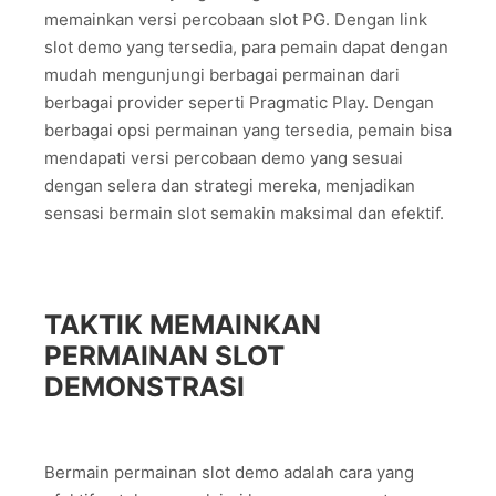
memainkan versi percobaan slot PG. Dengan link
slot demo yang tersedia, para pemain dapat dengan
mudah mengunjungi berbagai permainan dari
berbagai provider seperti Pragmatic Play. Dengan
berbagai opsi permainan yang tersedia, pemain bisa
mendapati versi percobaan demo yang sesuai
dengan selera dan strategi mereka, menjadikan
sensasi bermain slot semakin maksimal dan efektif.
TAKTIK MEMAINKAN
PERMAINAN SLOT
DEMONSTRASI
Bermain permainan slot demo adalah cara yang