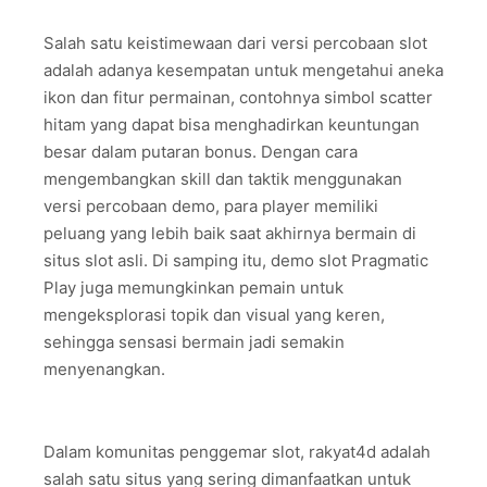
Salah satu keistimewaan dari versi percobaan slot
adalah adanya kesempatan untuk mengetahui aneka
ikon dan fitur permainan, contohnya simbol scatter
hitam yang dapat bisa menghadirkan keuntungan
besar dalam putaran bonus. Dengan cara
mengembangkan skill dan taktik menggunakan
versi percobaan demo, para player memiliki
peluang yang lebih baik saat akhirnya bermain di
situs slot asli. Di samping itu, demo slot Pragmatic
Play juga memungkinkan pemain untuk
mengeksplorasi topik dan visual yang keren,
sehingga sensasi bermain jadi semakin
menyenangkan.
Dalam komunitas penggemar slot, rakyat4d adalah
salah satu situs yang sering dimanfaatkan untuk