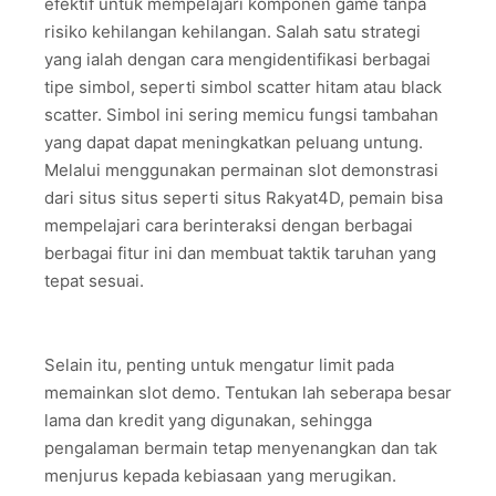
efektif untuk mempelajari komponen game tanpa
risiko kehilangan kehilangan. Salah satu strategi
yang ialah dengan cara mengidentifikasi berbagai
tipe simbol, seperti simbol scatter hitam atau black
scatter. Simbol ini sering memicu fungsi tambahan
yang dapat dapat meningkatkan peluang untung.
Melalui menggunakan permainan slot demonstrasi
dari situs situs seperti situs Rakyat4D, pemain bisa
mempelajari cara berinteraksi dengan berbagai
berbagai fitur ini dan membuat taktik taruhan yang
tepat sesuai.
Selain itu, penting untuk mengatur limit pada
memainkan slot demo. Tentukan lah seberapa besar
lama dan kredit yang digunakan, sehingga
pengalaman bermain tetap menyenangkan dan tak
menjurus kepada kebiasaan yang merugikan.