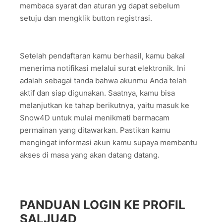
membaca syarat dan aturan yg dapat sebelum
setuju dan mengklik button registrasi.
Setelah pendaftaran kamu berhasil, kamu bakal
menerima notifikasi melalui surat elektronik. Ini
adalah sebagai tanda bahwa akunmu Anda telah
aktif dan siap digunakan. Saatnya, kamu bisa
melanjutkan ke tahap berikutnya, yaitu masuk ke
Snow4D untuk mulai menikmati bermacam
permainan yang ditawarkan. Pastikan kamu
mengingat informasi akun kamu supaya membantu
akses di masa yang akan datang datang.
PANDUAN LOGIN KE PROFIL
SALJU4D