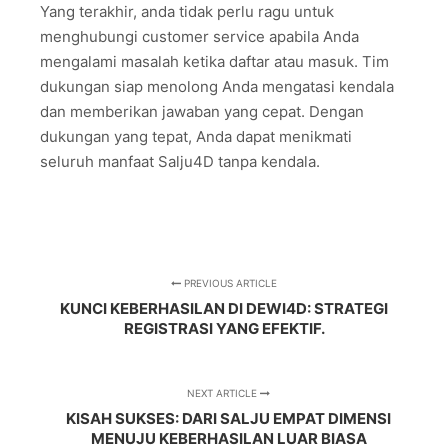
Yang terakhir, anda tidak perlu ragu untuk
menghubungi customer service apabila Anda
mengalami masalah ketika daftar atau masuk. Tim
dukungan siap menolong Anda mengatasi kendala
dan memberikan jawaban yang cepat. Dengan
dukungan yang tepat, Anda dapat menikmati
seluruh manfaat Salju4D tanpa kendala.
PREVIOUS ARTICLE
KUNCI KEBERHASILAN DI DEWI4D: STRATEGI
REGISTRASI YANG EFEKTIF.
NEXT ARTICLE
KISAH SUKSES: DARI SALJU EMPAT DIMENSI
MENUJU KEBERHASILAN LUAR BIASA