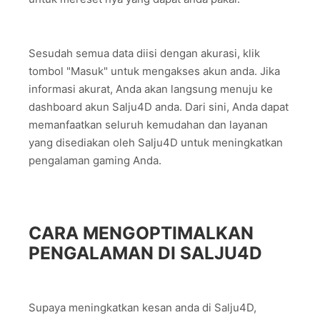
Sesudah semua data diisi dengan akurasi, klik
tombol "Masuk" untuk mengakses akun anda. Jika
informasi akurat, Anda akan langsung menuju ke
dashboard akun Salju4D anda. Dari sini, Anda dapat
memanfaatkan seluruh kemudahan dan layanan
yang disediakan oleh Salju4D untuk meningkatkan
pengalaman gaming Anda.
CARA MENGOPTIMALKAN
PENGALAMAN DI SALJU4D
Supaya meningkatkan kesan anda di Salju4D,