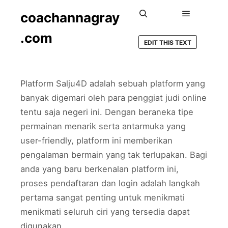
coachannagray
Main men
Search
.com
EDIT THIS TEXT
Platform Salju4D adalah sebuah platform yang
banyak digemari oleh para penggiat judi online
tentu saja negeri ini. Dengan beraneka tipe
permainan menarik serta antarmuka yang
user-friendly, platform ini memberikan
pengalaman bermain yang tak terlupakan. Bagi
anda yang baru berkenalan platform ini,
proses pendaftaran dan login adalah langkah
pertama sangat penting untuk menikmati
menikmati seluruh ciri yang tersedia dapat
digunakan.