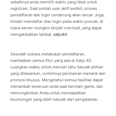
sebaiknya anda memilih waktu yang ideal untuk
registrasi. Saat jumlah user aktif sedikit, proses
pendaftaran dan login cenderung akan lancar. Juga,
hindari mendaftar atau login pada waktu puncak, di
mana server mungkin terjadi overload, yang dapat
mengakibatkan lambat.
salju4d
Sesudah sukses melakukan pendaftaran,
manfaatkan semua fitur yang ada di Salju 4D.
Luangkan waktu untuk mencari tahu banyak pilihan
yang ditawarkan, contohnya permainan menarik dan
promosi khusus. Mengetahui semua fasilitas dapat
menambah keseruan anda saat bermain game, dan
memungkinkan Anda untuk mendapatkan
keuntungan yang lebih banyak dari pengalaman.