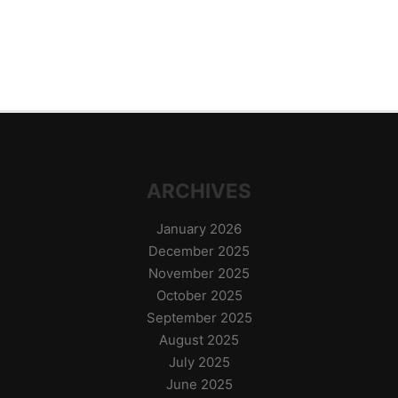
ARCHIVES
January 2026
December 2025
November 2025
October 2025
September 2025
August 2025
July 2025
June 2025