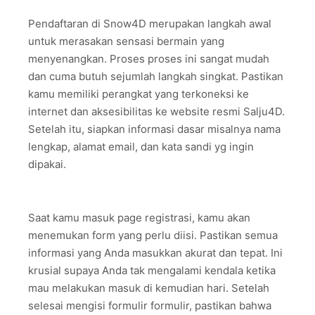
Pendaftaran di Snow4D merupakan langkah awal
untuk merasakan sensasi bermain yang
menyenangkan. Proses proses ini sangat mudah
dan cuma butuh sejumlah langkah singkat. Pastikan
kamu memiliki perangkat yang terkoneksi ke
internet dan aksesibilitas ke website resmi Salju4D.
Setelah itu, siapkan informasi dasar misalnya nama
lengkap, alamat email, dan kata sandi yg ingin
dipakai.
Saat kamu masuk page registrasi, kamu akan
menemukan form yang perlu diisi. Pastikan semua
informasi yang Anda masukkan akurat dan tepat. Ini
krusial supaya Anda tak mengalami kendala ketika
mau melakukan masuk di kemudian hari. Setelah
selesai mengisi formulir formulir, pastikan bahwa