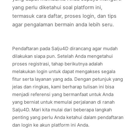
yang perlu diketahui soal platform ini,
termasuk cara daftar, proses login, dan tips
agar pengalaman bermain anda lebih seru.
Pendaftaran pada Salju4D dirancang agar mudah
dilakukan siapa pun. Setelah Anda mengetahui
proses registrasi, tahap berikutnya adalah
melakukan login untuk dapat mengakses segala
fitur serta layanan yang ada. Dengan petunjuk yang
jelas dan ringkas, kami berharap tulisan ini bisa
menjadi referensi yang bermanfaat untuk Anda
yang berniat untuk memulai perjalanan di ranah
Salju4D. Mari kita mulai dari beberapa langkah
penting yang perlu Anda ketahui dalam pendaftaran
dan login ke akun platform ini Anda.