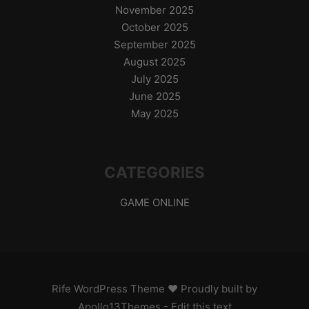
November 2025
October 2025
September 2025
August 2025
July 2025
June 2025
May 2025
CATEGORIES
GAME ONLINE
Rife
WordPress Theme ♥ Proudly built by
Apollo13Themes
- Edit this text