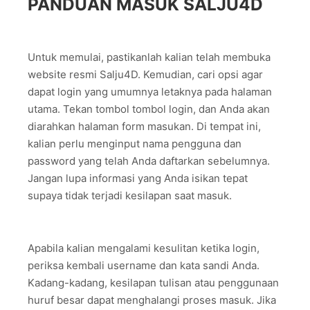
PANDUAN MASUK SALJU4D
Untuk memulai, pastikanlah kalian telah membuka
website resmi Salju4D. Kemudian, cari opsi agar
dapat login yang umumnya letaknya pada halaman
utama. Tekan tombol tombol login, dan Anda akan
diarahkan halaman form masukan. Di tempat ini,
kalian perlu menginput nama pengguna dan
password yang telah Anda daftarkan sebelumnya.
Jangan lupa informasi yang Anda isikan tepat
supaya tidak terjadi kesilapan saat masuk.
Apabila kalian mengalami kesulitan ketika login,
periksa kembali username dan kata sandi Anda.
Kadang-kadang, kesilapan tulisan atau penggunaan
huruf besar dapat menghalangi proses masuk. Jika