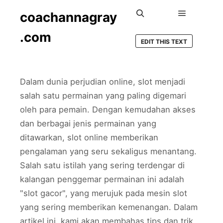
coachannagray
Main men
Search
.com
EDIT THIS TEXT
Dalam dunia perjudian online, slot menjadi
salah satu permainan yang paling digemari
oleh para pemain. Dengan kemudahan akses
dan berbagai jenis permainan yang
ditawarkan, slot online memberikan
pengalaman yang seru sekaligus menantang.
Salah satu istilah yang sering terdengar di
kalangan penggemar permainan ini adalah
"slot gacor", yang merujuk pada mesin slot
yang sering memberikan kemenangan. Dalam
artikel ini, kami akan membahas tips dan trik