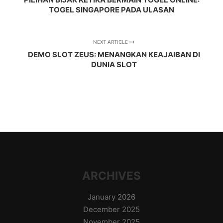
TOGEL SINGAPORE PADA ULASAN
NEXT ARTICLE
DEMO SLOT ZEUS: MENANGKAN KEAJAIBAN DI
DUNIA SLOT
ARCHIVES
January 2026
December 2025
November 2025