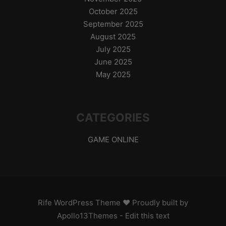
October 2025
September 2025
August 2025
July 2025
June 2025
May 2025
CATEGORIES
GAME ONLINE
Rife
WordPress Theme ♥ Proudly built by
Apollo13Themes
- Edit this text