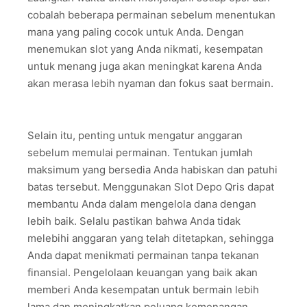
cobalah beberapa permainan sebelum menentukan
mana yang paling cocok untuk Anda. Dengan
menemukan slot yang Anda nikmati, kesempatan
untuk menang juga akan meningkat karena Anda
akan merasa lebih nyaman dan fokus saat bermain.
Selain itu, penting untuk mengatur anggaran
sebelum memulai permainan. Tentukan jumlah
maksimum yang bersedia Anda habiskan dan patuhi
batas tersebut. Menggunakan Slot Depo Qris dapat
membantu Anda dalam mengelola dana dengan
lebih baik. Selalu pastikan bahwa Anda tidak
melebihi anggaran yang telah ditetapkan, sehingga
Anda dapat menikmati permainan tanpa tekanan
finansial. Pengelolaan keuangan yang baik akan
memberi Anda kesempatan untuk bermain lebih
lama dan meningkatkan peluang kemenangan.