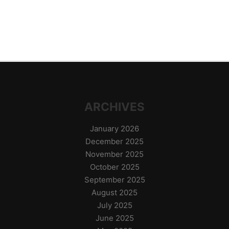
ARCHIVES
January 2026
December 2025
November 2025
October 2025
September 2025
August 2025
July 2025
June 2025