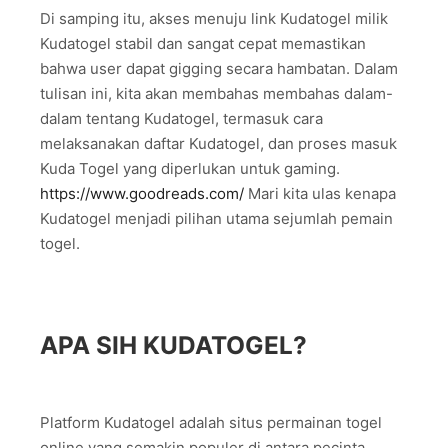
Di samping itu, akses menuju link Kudatogel milik
Kudatogel stabil dan sangat cepat memastikan
bahwa user dapat gigging secara hambatan. Dalam
tulisan ini, kita akan membahas membahas dalam-
dalam tentang Kudatogel, termasuk cara
melaksanakan daftar Kudatogel, dan proses masuk
Kuda Togel yang diperlukan untuk gaming.
https://www.goodreads.com/
Mari kita ulas kenapa
Kudatogel menjadi pilihan utama sejumlah pemain
togel.
APA SIH KUDATOGEL?
Platform Kudatogel adalah situs permainan togel
online yang semakin populer di antara pecinta