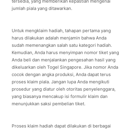
tersedia, yang memberikan kepastian mengenai
jumlah piala yang ditawarkan.
Untuk mengklaim hadiah, tahapan pertama yang
harus dilakukan adalah menjamin bahwa Anda
sudah memenangkan salah satu kategori hadiah.
Kemudian, Anda harus menyimpan nomor tiket yang
Anda beli dan menjalankan pengesahan hasil yang
dikeluarkan oleh Togel Singapore. Jika nomor Anda
cocok dengan angka produksi, Anda dapat terus
proses klaim piala. Jangan lupa Anda mengikuti
prosedur yang diatur oleh otoritas penyelenggara,
yang biasanya mencakup isi formulir klaim dan
menunjukkan saksi pembelian tiket.
Proses klaim hadiah dapat dilakukan di berbagai