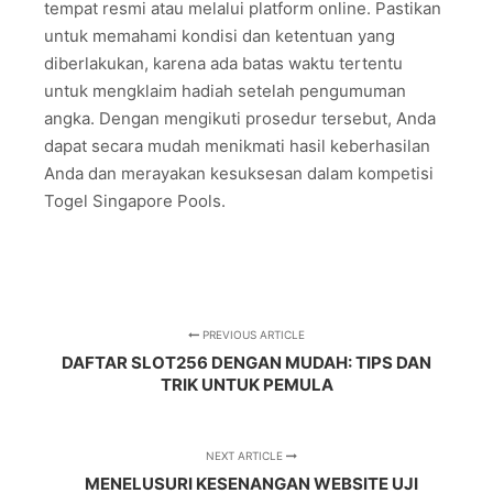
tempat resmi atau melalui platform online. Pastikan
untuk memahami kondisi dan ketentuan yang
diberlakukan, karena ada batas waktu tertentu
untuk mengklaim hadiah setelah pengumuman
angka. Dengan mengikuti prosedur tersebut, Anda
dapat secara mudah menikmati hasil keberhasilan
Anda dan merayakan kesuksesan dalam kompetisi
Togel Singapore Pools.
PREVIOUS ARTICLE
DAFTAR SLOT256 DENGAN MUDAH: TIPS DAN
TRIK UNTUK PEMULA
NEXT ARTICLE
MENELUSURI KESENANGAN WEBSITE UJI