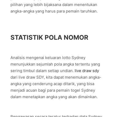
pilihan yang lebih bijaksana dalam menentukan
angka-angka yang harus para pemain taruhkan.
STATISTIK POLA NOMOR
Analisis mengenai keluaran lotto Sydney
menunjukkan sejumlah pola angka tertentu yang
sering timbul dalam setiap undian.
live draw sdy
dari live draw SDY, kita dapat menemukan angka-
angka yang cenderung acap ditarik, yang bisa
menjadi acuan bagi para pemain togel Sydney
dalam menetapkan angka yang akan dimainkan.
Pengawasan secara teratur terhadap data Sydney