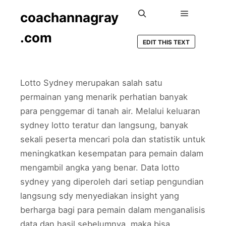
coachannagray
Main men
Search
.com
EDIT THIS TEXT
Lotto Sydney merupakan salah satu
permainan yang menarik perhatian banyak
para penggemar di tanah air. Melalui keluaran
sydney lotto teratur dan langsung, banyak
sekali peserta mencari pola dan statistik untuk
meningkatkan kesempatan para pemain dalam
mengambil angka yang benar. Data lotto
sydney yang diperoleh dari setiap pengundian
langsung sdy menyediakan insight yang
berharga bagi para pemain dalam menganalisis
data dan hasil sebelumnya, maka bisa