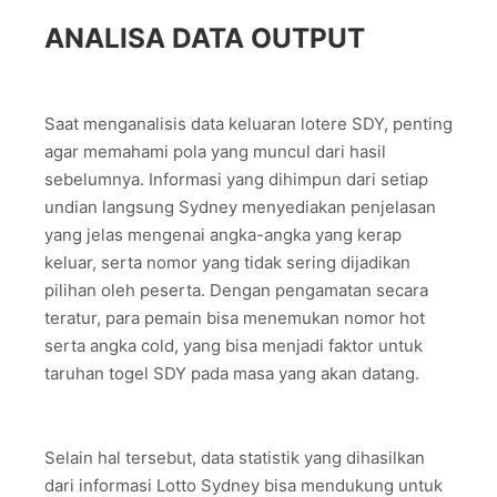
ANALISA DATA OUTPUT
Saat menganalisis data keluaran lotere SDY, penting
agar memahami pola yang muncul dari hasil
sebelumnya. Informasi yang dihimpun dari setiap
undian langsung Sydney menyediakan penjelasan
yang jelas mengenai angka-angka yang kerap
keluar, serta nomor yang tidak sering dijadikan
pilihan oleh peserta. Dengan pengamatan secara
teratur, para pemain bisa menemukan nomor hot
serta angka cold, yang bisa menjadi faktor untuk
taruhan togel SDY pada masa yang akan datang.
Selain hal tersebut, data statistik yang dihasilkan
dari informasi Lotto Sydney bisa mendukung untuk