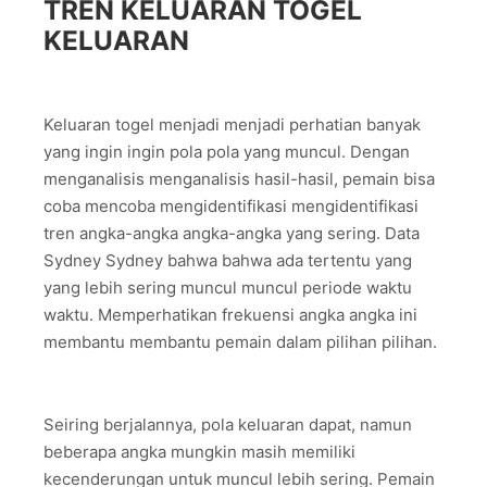
TREN KELUARAN TOGEL
KELUARAN
Keluaran togel menjadi menjadi perhatian banyak
yang ingin ingin pola pola yang muncul. Dengan
menganalisis menganalisis hasil-hasil, pemain bisa
coba mencoba mengidentifikasi mengidentifikasi
tren angka-angka angka-angka yang sering. Data
Sydney Sydney bahwa bahwa ada tertentu yang
yang lebih sering muncul muncul periode waktu
waktu. Memperhatikan frekuensi angka angka ini
membantu membantu pemain dalam pilihan pilihan.
Seiring berjalannya, pola keluaran dapat, namun
beberapa angka mungkin masih memiliki
kecenderungan untuk muncul lebih sering. Pemain