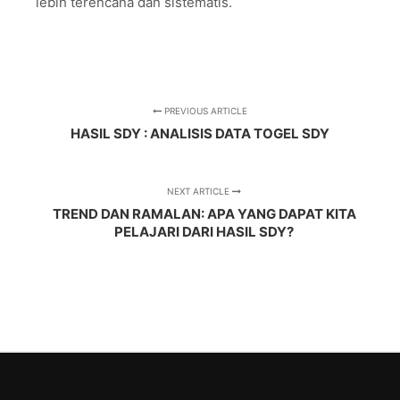
lebih terencana dan sistematis.
PREVIOUS ARTICLE
HASIL SDY : ANALISIS DATA TOGEL SDY
NEXT ARTICLE
TREND DAN RAMALAN: APA YANG DAPAT KITA
PELAJARI DARI HASIL SDY?