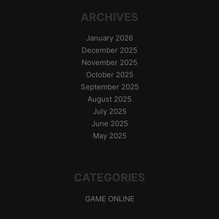
ARCHIVES
January 2026
December 2025
November 2025
October 2025
September 2025
August 2025
July 2025
June 2025
May 2025
CATEGORIES
GAME ONLINE