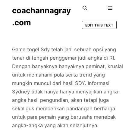
coachannagray
Main men
Search
.com
EDIT THIS TEXT
Game togel Sdy telah jadi sebuah opsi yang
tenar di tengah penggemar judi angka di RI.
Dengan banyaknya banyaknya peminat, krusial
untuk memahami pola serta trend yang
mungkin muncul dari hasil SDY. Informasi
Sydney tidak hanya hanya menyajikan angka-
angka hasil pengundian, akan tetapi juga
sekaligus memberikan pandangan berharga
untuk para pemain yang berusaha menebak
angka-angka yang akan selanjutnya.