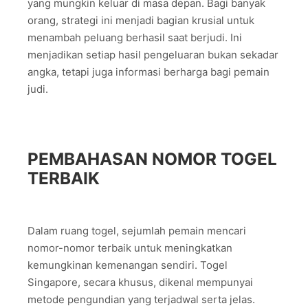
yang mungkin keluar di masa depan. Bagi banyak
orang, strategi ini menjadi bagian krusial untuk
menambah peluang berhasil saat berjudi. Ini
menjadikan setiap hasil pengeluaran bukan sekadar
angka, tetapi juga informasi berharga bagi pemain
judi.
PEMBAHASAN NOMOR TOGEL
TERBAIK
Dalam ruang togel, sejumlah pemain mencari
nomor-nomor terbaik untuk meningkatkan
kemungkinan kemenangan sendiri. Togel
Singapore, secara khusus, dikenal mempunyai
metode pengundian yang terjadwal serta jelas.