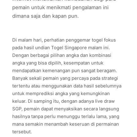
pemain untuk menikmati pengalaman ini
dimana saja dan kapan pun.
Di malam hari, perhatian penggemar togel fokus
pada hasil undian Togel Singapore malam ini.
Dengan berbagai pilihan angka dan kombinasi
angka yang bisa dipilih, kesempatan untuk
mendapatkan kemenangan pun sangat beragam.
Banyak sekali pemain yang percaya pada strategi
tertentu atau menggunakan data hasil sebelumnya
untuk memprediksi angka yang kemungkinan
keluar. Di samping itu, dengan adanya live draw
SGP, pemain dapat menyaksikan secara langsung
hasilnya tanpa perlu menunggu terlalu lama, yang
mana semakin menambah keseruan di permainan
tersebut.