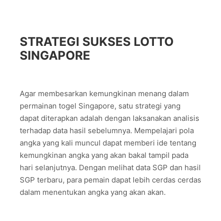
STRATEGI SUKSES LOTTO
SINGAPORE
Agar membesarkan kemungkinan menang dalam
permainan togel Singapore, satu strategi yang
dapat diterapkan adalah dengan laksanakan analisis
terhadap data hasil sebelumnya. Mempelajari pola
angka yang kali muncul dapat memberi ide tentang
kemungkinan angka yang akan bakal tampil pada
hari selanjutnya. Dengan melihat data SGP dan hasil
SGP terbaru, para pemain dapat lebih cerdas cerdas
dalam menentukan angka yang akan akan.