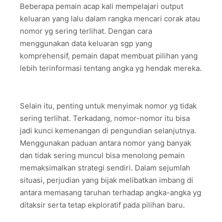
Beberapa pemain acap kali mempelajari output
keluaran yang lalu dalam rangka mencari corak atau
nomor yg sering terlihat. Dengan cara
menggunakan data keluaran sgp yang
komprehensif, pemain dapat membuat pilihan yang
lebih terinformasi tentang angka yg hendak mereka.
Selain itu, penting untuk menyimak nomor yg tidak
sering terlihat. Terkadang, nomor-nomor itu bisa
jadi kunci kemenangan di pengundian selanjutnya.
Menggunakan paduan antara nomor yang banyak
dan tidak sering muncul bisa menolong pemain
memaksimalkan strategi sendiri. Dalam sejumlah
situasi, perjudian yang bijak melibatkan imbang di
antara memasang taruhan terhadap angka-angka yg
ditaksir serta tetap ekploratif pada pilihan baru.