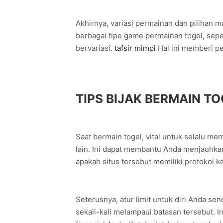
Akhirnya, variasi permainan dan pilihan 
berbagai tipe game permainan togel, sep
bervariasi.
tafsir mimpi
Hal ini memberi p
TIPS BIJAK BERMAIN T
Saat bermain togel, vital untuk selalu mem
lain. Ini dapat membantu Anda menjauhkan
apakah situs tersebut memiliki protokol 
Seterusnya, atur limit untuk diri Anda s
sekali-kali melampaui batasan tersebut. I