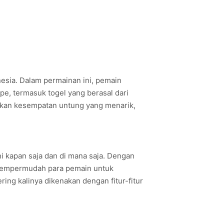
nesia. Dalam permainan ini, pemain
e, termasuk togel yang berasal dari
ikan kesempatan untung yang menarik,
i kapan saja dan di mana saja. Dengan
 mempermudah para pemain untuk
ing kalinya dikenakan dengan fitur-fitur