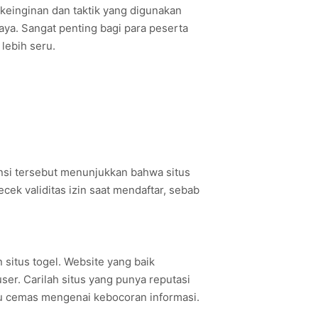
keinginan dan taktik yang digunakan
caya. Sangat penting bagi para peserta
lebih seru.
sensi tersebut menunjukkan bahwa situs
ek validitas izin saat mendaftar, sebab
situs togel. Website yang baik
er. Carilah situs yang punya reputasi
lu cemas mengenai kebocoran informasi.