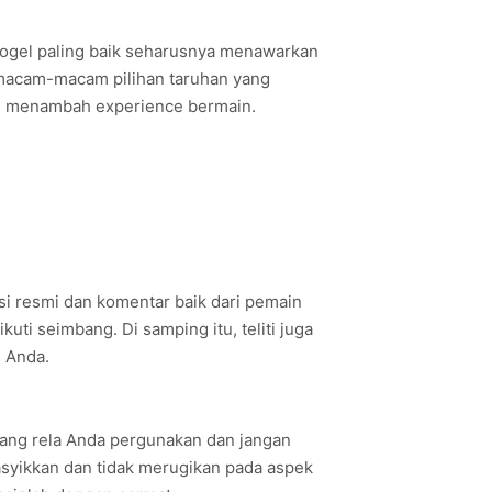
 togel paling baik seharusnya menawarkan
a macam-macam pilihan taruhan yang
an menambah experience bermain.
ensi resmi dan komentar baik dari pemain
ti seimbang. Di samping itu, teliti juga
g Anda.
yang rela Anda pergunakan dan jangan
gasyikkan dan tidak merugikan pada aspek