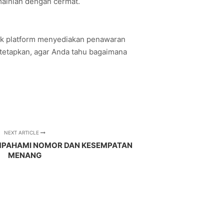
mainlah dengan cermat.
nyak platform menyediakan penawaran
tetapkan, agar Anda tahu bagaimana
NEXT ARTICLE
EMPAHAMI NOMOR DAN KESEMPATAN
MENANG