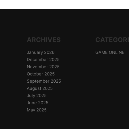
ARCHIVES
CATEGOR
January 2026
GAME ONLINE
December 2025
November 2025
October 2025
September 2025
August 2025
July 2025
June 2025
May 2025