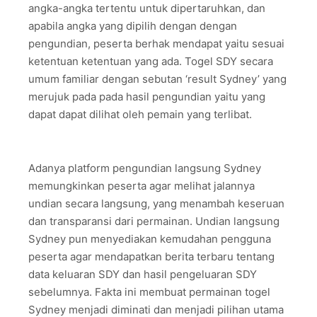
angka-angka tertentu untuk dipertaruhkan, dan
apabila angka yang dipilih dengan dengan
pengundian, peserta berhak mendapat yaitu sesuai
ketentuan ketentuan yang ada. Togel SDY secara
umum familiar dengan sebutan ‘result Sydney’ yang
merujuk pada pada hasil pengundian yaitu yang
dapat dapat dilihat oleh pemain yang terlibat.
Adanya platform pengundian langsung Sydney
memungkinkan peserta agar melihat jalannya
undian secara langsung, yang menambah keseruan
dan transparansi dari permainan. Undian langsung
Sydney pun menyediakan kemudahan pengguna
peserta agar mendapatkan berita terbaru tentang
data keluaran SDY dan hasil pengeluaran SDY
sebelumnya. Fakta ini membuat permainan togel
Sydney menjadi diminati dan menjadi pilihan utama