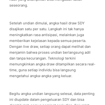
seseorang.
Setelah undian dimulai, angka hasil draw SDY
disajikan satu per satu. Langkah ini tak hanya
meningkatkan rasa antisipasi, melainkan juga
memberikan kejelasan kepada semua peserta.
Dengan live draw, setiap orang dapat melihat dan
menjamin bahwa proses undian berlangsung adil
dan tanpa kecurangan. Teknologi terkini
memungkinkan angka draw ditampilkan secara real-
time, guna setiap individu bisa langsung
mengetahui angka-angka yang keluar.
Begitu angka undian langsung selesai, data penting
ini diupdate dalam pengeluaran SDY dan bisa