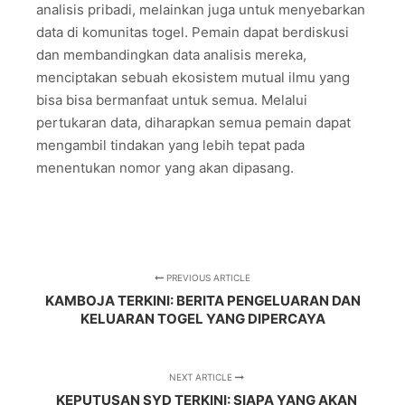
analisis pribadi, melainkan juga untuk menyebarkan
data di komunitas togel. Pemain dapat berdiskusi
dan membandingkan data analisis mereka,
menciptakan sebuah ekosistem mutual ilmu yang
bisa bisa bermanfaat untuk semua. Melalui
pertukaran data, diharapkan semua pemain dapat
mengambil tindakan yang lebih tepat pada
menentukan nomor yang akan dipasang.
PREVIOUS ARTICLE
KAMBOJA TERKINI: BERITA PENGELUARAN DAN
KELUARAN TOGEL YANG DIPERCAYA
NEXT ARTICLE
KEPUTUSAN SYD TERKINI: SIAPA YANG AKAN