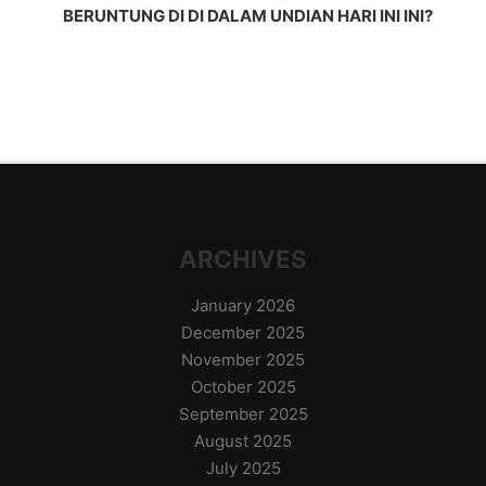
BERUNTUNG DI DI DALAM UNDIAN HARI INI INI?
ARCHIVES
January 2026
December 2025
November 2025
October 2025
September 2025
August 2025
July 2025