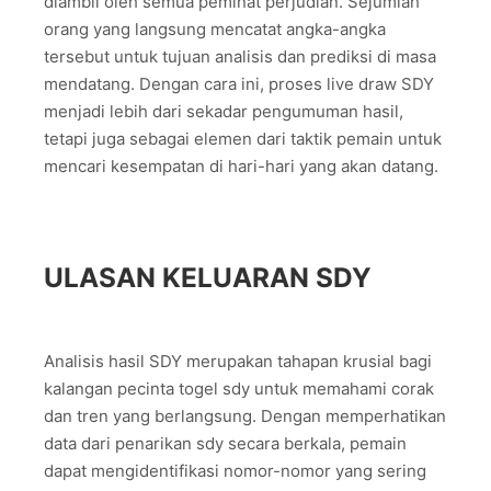
diambil oleh semua peminat perjudian. Sejumlah
orang yang langsung mencatat angka-angka
tersebut untuk tujuan analisis dan prediksi di masa
mendatang. Dengan cara ini, proses live draw SDY
menjadi lebih dari sekadar pengumuman hasil,
tetapi juga sebagai elemen dari taktik pemain untuk
mencari kesempatan di hari-hari yang akan datang.
ULASAN KELUARAN SDY
Analisis hasil SDY merupakan tahapan krusial bagi
kalangan pecinta togel sdy untuk memahami corak
dan tren yang berlangsung. Dengan memperhatikan
data dari penarikan sdy secara berkala, pemain
dapat mengidentifikasi nomor-nomor yang sering