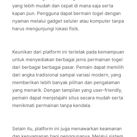
yang lebih mudah dan cepat di mana saja serta
kapan pun. Pengguna dapat bermain togel dengan
nyaman melalui gadget seluler atau komputer tanpa
harus mengunjungi lokasi fisik.
Keunikan dari platform ini terletak pada kemampuan
untuk menyediakan berbagai jenis permainan togel
dari berbagai berbagai pasar. Pemain dapat memilih
dari angka tradisional sampai variasi modern, yang
memberikan lebih banyak pilihan dan pengalaman
yang menarik. Dengan tampilan yang user-friendly,
pemain dapat menjelajahi situs secara mudah serta
menikmati permainan tanpa kendala.
Selain itu, platform ini juga menawarkan keamanan
dan kenyamanan bagi penggunanya. Melalui sistem