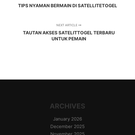
TIPS NYAMAN BERMAIN DI SATELLITETOGEL
NEXT ARTICLE
TAUTAN AKSES SATELITTOGEL TERBARU
UNTUK PEMAIN
ARCHIVES
January 2026
December 2025
November 2025