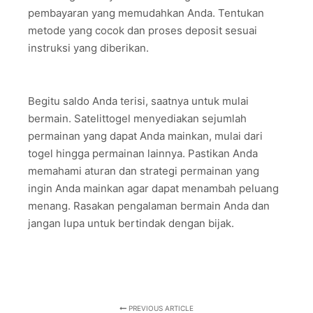
pembayaran yang memudahkan Anda. Tentukan
metode yang cocok dan proses deposit sesuai
instruksi yang diberikan.
Begitu saldo Anda terisi, saatnya untuk mulai
bermain. Satelittogel menyediakan sejumlah
permainan yang dapat Anda mainkan, mulai dari
togel hingga permainan lainnya. Pastikan Anda
memahami aturan dan strategi permainan yang
ingin Anda mainkan agar dapat menambah peluang
menang. Rasakan pengalaman bermain Anda dan
jangan lupa untuk bertindak dengan bijak.
PREVIOUS ARTICLE