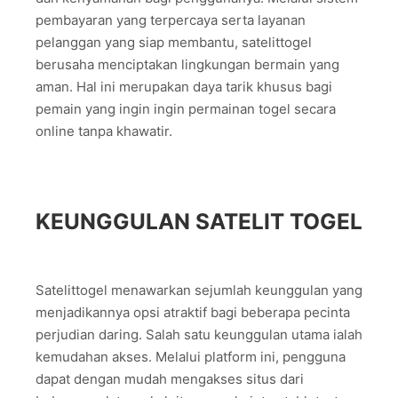
pembayaran yang terpercaya serta layanan
pelanggan yang siap membantu, satelittogel
berusaha menciptakan lingkungan bermain yang
aman. Hal ini merupakan daya tarik khusus bagi
pemain yang ingin ingin permainan togel secara
online tanpa khawatir.
KEUNGGULAN SATELIT TOGEL
Satelittogel menawarkan sejumlah keunggulan yang
menjadikannya opsi atraktif bagi beberapa pecinta
perjudian daring. Salah satu keunggulan utama ialah
kemudahan akses. Melalui platform ini, pengguna
dapat dengan mudah mengakses situs dari