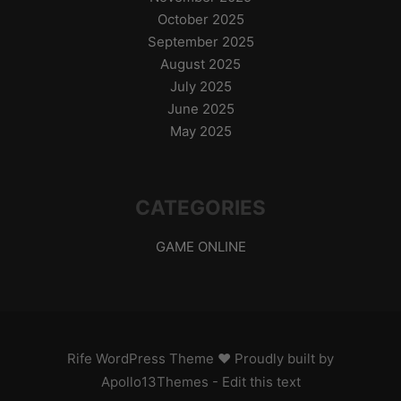
October 2025
September 2025
August 2025
July 2025
June 2025
May 2025
CATEGORIES
GAME ONLINE
Rife
WordPress Theme ♥ Proudly built by
Apollo13Themes
- Edit this text