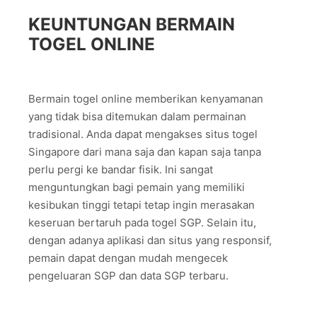
KEUNTUNGAN BERMAIN
TOGEL ONLINE
Bermain togel online memberikan kenyamanan
yang tidak bisa ditemukan dalam permainan
tradisional. Anda dapat mengakses situs togel
Singapore dari mana saja dan kapan saja tanpa
perlu pergi ke bandar fisik. Ini sangat
menguntungkan bagi pemain yang memiliki
kesibukan tinggi tetapi tetap ingin merasakan
keseruan bertaruh pada togel SGP. Selain itu,
dengan adanya aplikasi dan situs yang responsif,
pemain dapat dengan mudah mengecek
pengeluaran SGP dan data SGP terbaru.