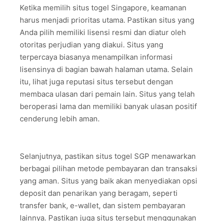
Ketika memilih situs togel Singapore, keamanan
harus menjadi prioritas utama. Pastikan situs yang
Anda pilih memiliki lisensi resmi dan diatur oleh
otoritas perjudian yang diakui. Situs yang
terpercaya biasanya menampilkan informasi
lisensinya di bagian bawah halaman utama. Selain
itu, lihat juga reputasi situs tersebut dengan
membaca ulasan dari pemain lain. Situs yang telah
beroperasi lama dan memiliki banyak ulasan positif
cenderung lebih aman.
Selanjutnya, pastikan situs togel SGP menawarkan
berbagai pilihan metode pembayaran dan transaksi
yang aman. Situs yang baik akan menyediakan opsi
deposit dan penarikan yang beragam, seperti
transfer bank, e-wallet, dan sistem pembayaran
lainnya. Pastikan juga situs tersebut menggunakan