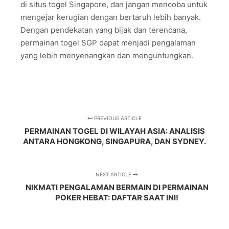
di situs togel Singapore, dan jangan mencoba untuk
mengejar kerugian dengan bertaruh lebih banyak.
Dengan pendekatan yang bijak dan terencana,
permainan togel SGP dapat menjadi pengalaman
yang lebih menyenangkan dan menguntungkan.
PREVIOUS ARTICLE
PERMAINAN TOGEL DI WILAYAH ASIA: ANALISIS
ANTARA HONGKONG, SINGAPURA, DAN SYDNEY.
NEXT ARTICLE
NIKMATI PENGALAMAN BERMAIN DI PERMAINAN
POKER HEBAT: DAFTAR SAAT INI!