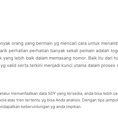
 banyak orang yang bermain yg mencari cara untuk men
narik perhatian perhatian banyak sekali pemain adalah t
k yang lebih baik dalam memasang nomor. Baik itu dari ha
yg valid serta terkini menjadi kunci utama dalam proses
elalui memanfaatkan data SDY yang tersedia, anda bisa lebih c
pola atau tren tertentu yg bisa Anda analisis. Dengan tips jem
endapatkan keberuntungan yg anda impikan.