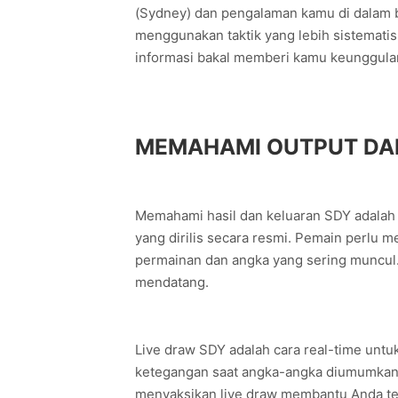
(Sydney) dan pengalaman kamu di dalam b
menggunakan taktik yang lebih sistemati
informasi bakal memberi kamu keunggulan
MEMAHAMI OUTPUT DA
Memahami hasil dan keluaran SDY adalah l
yang dirilis secara resmi. Pemain perlu 
permainan dan angka yang sering muncul.
mendatang.
Live draw SDY adalah cara real-time unt
ketegangan saat angka-angka diumumkan. 
menyaksikan live draw membantu Anda tet