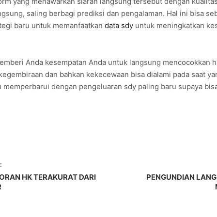
tform yang menawarkan siaran langsung tersebut dengan kualitas
ngsung, saling berbagi prediksi dan pengalaman. Hal ini bisa se
tegi baru untuk memanfaatkan
data sdy
untuk meningkatkan ke
memberi Anda kesempatan Anda untuk langsung mencocokkan has
a kegembiraan dan bahkan kekecewaan bisa dialami pada saat ya
lu memperbarui dengan pengeluaran sdy paling baru supaya bis
E
CORAN HK TERAKURAT DARI
PENGUNDIAN LANG
R