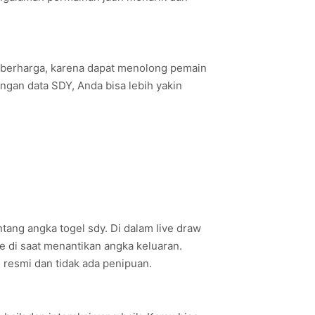
t berharga, karena dapat menolong pemain
ngan data SDY, Anda bisa lebih yakin
tang angka togel sdy. Di dalam live draw
 di saat menantikan angka keluaran.
 resmi dan tidak ada penipuan.