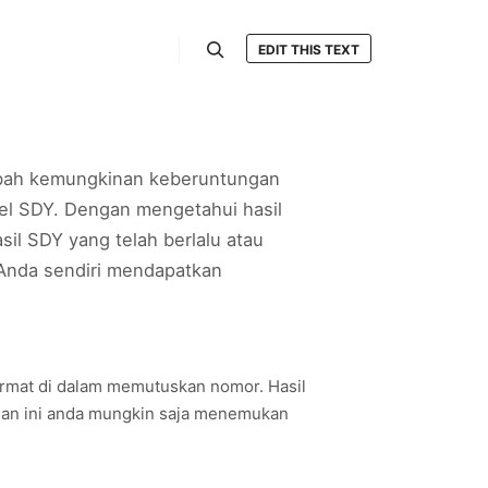
EDIT THIS TEXT
Search
ambah kemungkinan keberuntungan
ogel SDY. Dengan mengetahui hasil
sil SDY yang telah berlalu atau
 Anda sendiri mendapatkan
ermat di dalam memutuskan nomor. Hasil
polan ini anda mungkin saja menemukan