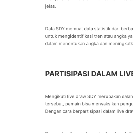
jelas.
Data SDY memuat data statistik dari ber
untuk mengidentifikasi tren atau angka y
dalam menentukan angka dan meningkatk
PARTISIPASI DALAM LI
Mengikuti live draw SDY merupakan salah 
tersebut, pemain bisa menyaksikan pengu
Dengan cara berpartisipasi dalam live dr