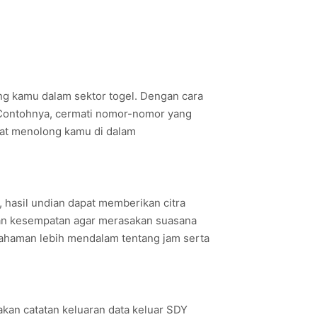
ng kamu dalam sektor togel. Dengan cara
 Contohnya, cermati nomor-nomor yang
apat menolong kamu di dalam
 hasil undian dapat memberikan citra
kan kesempatan agar merasakan suasana
haman lebih mendalam tentang jam serta
kan catatan keluaran data keluar SDY