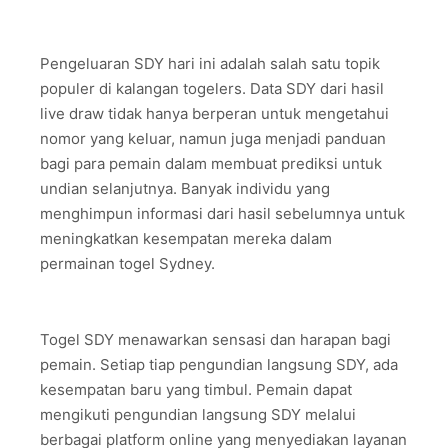
Pengeluaran SDY hari ini adalah salah satu topik
populer di kalangan togelers. Data SDY dari hasil
live draw tidak hanya berperan untuk mengetahui
nomor yang keluar, namun juga menjadi panduan
bagi para pemain dalam membuat prediksi untuk
undian selanjutnya. Banyak individu yang
menghimpun informasi dari hasil sebelumnya untuk
meningkatkan kesempatan mereka dalam
permainan togel Sydney.
Togel SDY menawarkan sensasi dan harapan bagi
pemain. Setiap tiap pengundian langsung SDY, ada
kesempatan baru yang timbul. Pemain dapat
mengikuti pengundian langsung SDY melalui
berbagai platform online yang menyediakan layanan