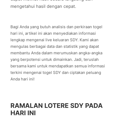
mengetahui hasil dengan cepat.
Bagi Anda yang butuh analisis dan perkiraan togel
hari ini, artikel ini akan menyediakan informasi
lengkap mengenai live keluaran SDY. Kami akan
mengulas berbagai data dan statistik yang dapat
membantu Anda dalam merumuskan angka-angka
yang berpotensi untuk dimainkan. Jadi, teruslah
bersama kami untuk mendapatkan semua informasi
terkini mengenai togel SDY dan ciptakan peluang
Anda hari ini!
RAMALAN LOTERE SDY PADA
HARI INI