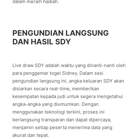
dalam meraih hadiah.
PENGUNDIAN LANGSUNG
DAN HASIL SDY
Live draw SDY adalah waktu yang dinanti-nanti oleh
para penggemar togel Sidney. Dalam sesi
pengundian langsung ini, angka keluaran SDY akan
disiarkan secara real-time, memberikan
kesempatan kepada judi untuk segera mengetahui
angka-angka yang diumumkan. Dengan
menggunakan teknologi terkini, proses ini
berlangsung transparan dan dapat dipercaya,
menjamin setiap peserta menerima data yang
akurat dan tepat.