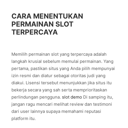
CARA MENENTUKAN
PERMAINAN SLOT
TERPERCAYA
Memilih permainan slot yang terpercaya adalah
langkah krusial sebelum memulai permainan. Yang
pertama, pastikan situs yang Anda pilih mempunyai
izin resmi dan diatur sebagai otoritas judi yang
diakui. Lisensi tersebut menunjukkan jika situs itu
bekerja secara yang sah serta memprioritaskan
perlindungan pengguna.
slot demo
Di samping itu,
jangan ragu mencari melihat review dan testimoni
dari user lainnya supaya memahami reputasi
platform itu.