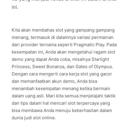
ini.
Kita akan membahas slot yang gampang gampang
menang, termasuk di dalamnya variasi permainan
dari provider ternama seperti Pragmatic Play. Pada
kesempatan ini, Anda akan mengetahui ragam slot
demo yang dapat Anda coba, misalnya Starlight
Princess, Sweet Bonanza, dan Gates of Olympus.
Dengan cara mengerti cara kerja slot yang gacor
dan memanfaatkan akun demo, Anda bisa
menambah kesempatan menang ketika bermain
dalam uang asli. Mari kita semua menjelajahi taktik
dan tips dalam hal mencari slot terpercaya yang
bisa membawa Anda menuju keberhasilan dalam
dunia judi slot online.