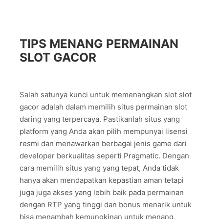
TIPS MENANG PERMAINAN
SLOT GACOR
Salah satunya kunci untuk memenangkan slot slot
gacor adalah dalam memilih situs permainan slot
daring yang terpercaya. Pastikanlah situs yang
platform yang Anda akan pilih mempunyai lisensi
resmi dan menawarkan berbagai jenis game dari
developer berkualitas seperti Pragmatic. Dengan
cara memilih situs yang yang tepat, Anda tidak
hanya akan mendapatkan kepastian aman tetapi
juga juga akses yang lebih baik pada permainan
dengan RTP yang tinggi dan bonus menarik untuk
bisa menambah kemungkinan untuk menang.