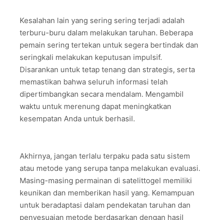
Kesalahan lain yang sering sering terjadi adalah
terburu-buru dalam melakukan taruhan. Beberapa
pemain sering tertekan untuk segera bertindak dan
seringkali melakukan keputusan impulsif.
Disarankan untuk tetap tenang dan strategis, serta
memastikan bahwa seluruh informasi telah
dipertimbangkan secara mendalam. Mengambil
waktu untuk merenung dapat meningkatkan
kesempatan Anda untuk berhasil.
Akhirnya, jangan terlalu terpaku pada satu sistem
atau metode yang serupa tanpa melakukan evaluasi.
Masing-masing permainan di satelittogel memiliki
keunikan dan memberikan hasil yang. Kemampuan
untuk beradaptasi dalam pendekatan taruhan dan
penyesuaian metode berdasarkan dengan hasil