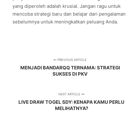
yang diperoleh adalah krusial. Jangan ragu untuk
mencoba strategi baru dan belajar dari pengalaman
sebelumnya untuk meningkatkan peluang Anda.
PREVIOUS ARTICLE
MENJADI BANDARQQ TERNAMA: STRATEGI
SUKSES DI PKV
NEXT ARTICLE
LIVE DRAW TOGEL SDY: KENAPA KAMU PERLU
MELIHATNYA?