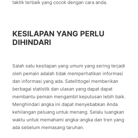
taktik terbaik yang cocok dengan cara anda.
KESILAPAN YANG PERLU
DIHINDARI
Salah satu kesilapan yang umum yang sering terjadi
oleh pemain adalah tidak memperhatikan informasi
dan informasi yang ada. Satelittogel memberikan
berbagai statistik dan ulasan yang dapat dapat
membantu pemain mengambil keputusan lebih baik.
Menghindari angka ini dapat menyebabkan Anda
kehilangan peluang untuk menang. Selalu luangkan
waktu untuk memahami angka-angka dan tren yang
ada sebelum memasang taruhan.