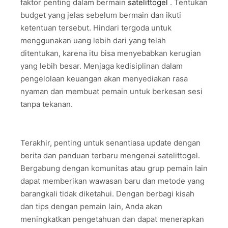
faktor penting dalam bermain
satelittogel
. Tentukan
budget yang jelas sebelum bermain dan ikuti
ketentuan tersebut. Hindari tergoda untuk
menggunakan uang lebih dari yang telah
ditentukan, karena itu bisa menyebabkan kerugian
yang lebih besar. Menjaga kedisiplinan dalam
pengelolaan keuangan akan menyediakan rasa
nyaman dan membuat pemain untuk berkesan sesi
tanpa tekanan.
Terakhir, penting untuk senantiasa update dengan
berita dan panduan terbaru mengenai satelittogel.
Bergabung dengan komunitas atau grup pemain lain
dapat memberikan wawasan baru dan metode yang
barangkali tidak diketahui. Dengan berbagi kisah
dan tips dengan pemain lain, Anda akan
meningkatkan pengetahuan dan dapat menerapkan