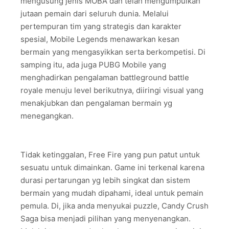
mengusung jenis MOBA dan telah mengumpulkan
jutaan pemain dari seluruh dunia. Melalui
pertempuran tim yang strategis dan karakter
spesial, Mobile Legends menawarkan kesan
bermain yang mengasyikkan serta berkompetisi. Di
samping itu, ada juga PUBG Mobile yang
menghadirkan pengalaman battleground battle
royale menuju level berikutnya, diiringi visual yang
menakjubkan dan pengalaman bermain yg
menegangkan.
Tidak ketinggalan, Free Fire yang pun patut untuk
sesuatu untuk dimainkan. Game ini terkenal karena
durasi pertarungan yg lebih singkat dan sistem
bermain yang mudah dipahami, ideal untuk pemain
pemula. Di, jika anda menyukai puzzle, Candy Crush
Saga bisa menjadi pilihan yang menyenangkan.