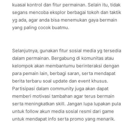
kuasai kontrol dan fitur permainan. Selain itu, tidak
segans mencoba eksplor berbagai tokoh dan taktik
yg ada, agar anda bisa menemukan gaya bermain
yang paling cocok buatmu.
Selanjutnya, gunakan fitur sosial media yg tersedia
dalam permainan. Bergabung di komunitas atau
kelompok akan membantumu berinteraksi dengan
para pemain lain, berbagi saran, serta mendapat
berita terbaru soal update dan event khusus.
Partisipasi dalam community juga akan dapat
memberi motivasi tambahan agar terus bermain
serta meningkatkan skill. Jangan lupa lupakan pula
untuk follow akun media sosial resmi dari game
untuk mendapat info serta promo yang menarik.