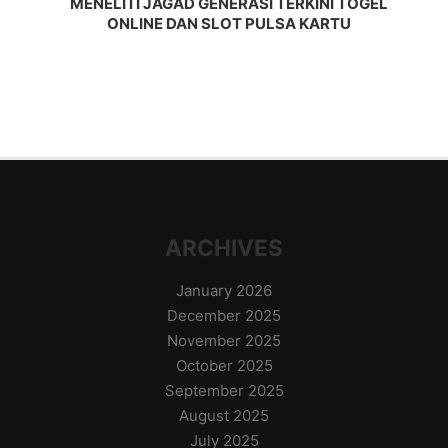
MENELITI JAGAD GENERASI TERKINI TOGEL
ONLINE DAN SLOT PULSA KARTU
ARCHIVES
January 2026
December 2025
November 2025
October 2025
September 2025
August 2025
July 2025