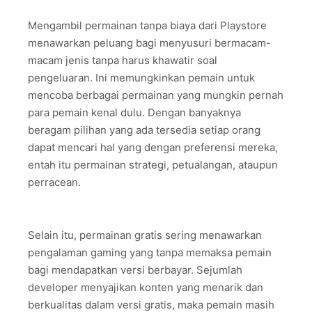
Mengambil permainan tanpa biaya dari Playstore
menawarkan peluang bagi menyusuri bermacam-
macam jenis tanpa harus khawatir soal
pengeluaran. Ini memungkinkan pemain untuk
mencoba berbagai permainan yang mungkin pernah
para pemain kenal dulu. Dengan banyaknya
beragam pilihan yang ada tersedia setiap orang
dapat mencari hal yang dengan preferensi mereka,
entah itu permainan strategi, petualangan, ataupun
perracean.
Selain itu, permainan gratis sering menawarkan
pengalaman gaming yang tanpa memaksa pemain
bagi mendapatkan versi berbayar. Sejumlah
developer menyajikan konten yang menarik dan
berkualitas dalam versi gratis, maka pemain masih