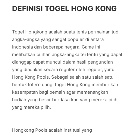
DEFINISI TOGEL HONG KONG
Togel Hongkong adalah suatu jenis permainan judi
angka-angka yang sangat populer di antara
Indonesia dan beberapa negara. Game ini
melibatkan pilihan angka-angka tertentu yang dapat
dianggap dapat muncul dalam hasil pengundian
yang diadakan secara reguler oleh reguler, yaitu
Hong Kong Pools. Sebagai salah satu salah satu
bentuk lotere uang, togel Hong Kong memberikan
kesempatan bagi pemain agar memenangkan
hadiah yang besar berdasarkan yang mereka pilih
yang mereka pilih.
Hongkong Pools adalah institusi yang