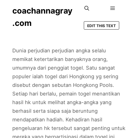
coachannagray
Main men
Search
.com
EDIT THIS TEXT
Dunia perjudian perjudian angka selalu
memikat ketertarikan banyaknya orang,
umumnya dari penggiat togel. Satu sangat
populer ialah togel dari Hongkong yg sering
disebut dengan sebutan Hongkong Pools.
Setiap hari berlalu, pemain togel menantikan
hasil hk untuk melihat angka-angka yang
berhasil serta siapa saja beruntung
mendapatkan hadiah. Kehadiran hasil
pengeluaran hk tersebut sangat penting untuk
mereka yang berpartisipasi dalam togel ini.