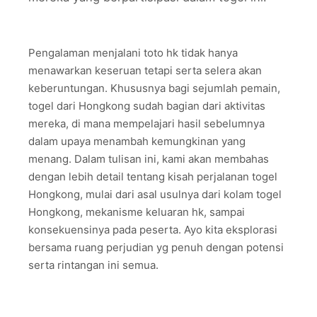
Pengalaman menjalani toto hk tidak hanya
menawarkan keseruan tetapi serta selera akan
keberuntungan. Khususnya bagi sejumlah pemain,
togel dari Hongkong sudah bagian dari aktivitas
mereka, di mana mempelajari hasil sebelumnya
dalam upaya menambah kemungkinan yang
menang. Dalam tulisan ini, kami akan membahas
dengan lebih detail tentang kisah perjalanan togel
Hongkong, mulai dari asal usulnya dari kolam togel
Hongkong, mekanisme keluaran hk, sampai
konsekuensinya pada peserta. Ayo kita eksplorasi
bersama ruang perjudian yg penuh dengan potensi
serta rintangan ini semua.