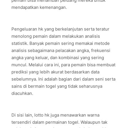
pemain bisa menambah peluang mereka untuk
mendapatkan kemenangan.
Pengeluaran hk yang berkelanjutan serta teratur
menolong pemain dalam melakukan analisis
statistik. Banyak pemain sering memakai metode
analisis sebagaimana pelacakan angka, frekuensi
angka yang keluar, dan kombinasi yang sering
muncul. Melalui cara ini, para pemain bisa membuat
prediksi yang lebih akurat berdasarkan data
sebelumnya. Ini adalah bagian dari dalam seni serta
sains di bermain togel yang tidak seharusnya
diacuhkan.
Di sisi lain, lotto hk juga menawarkan warna
tersendiri dalam permainan togel. Walaupun tak