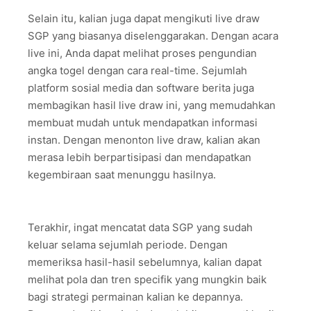
Selain itu, kalian juga dapat mengikuti live draw
SGP yang biasanya diselenggarakan. Dengan acara
live ini, Anda dapat melihat proses pengundian
angka togel dengan cara real-time. Sejumlah
platform sosial media dan software berita juga
membagikan hasil live draw ini, yang memudahkan
membuat mudah untuk mendapatkan informasi
instan. Dengan menonton live draw, kalian akan
merasa lebih berpartisipasi dan mendapatkan
kegembiraan saat menunggu hasilnya.
Terakhir, ingat mencatat data SGP yang sudah
keluar selama sejumlah periode. Dengan
memeriksa hasil-hasil sebelumnya, kalian dapat
melihat pola dan tren specifik yang mungkin baik
bagi strategi permainan kalian ke depannya.