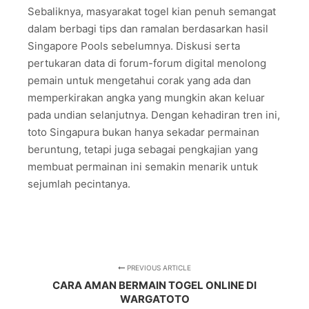
Sebaliknya, masyarakat togel kian penuh semangat
dalam berbagi tips dan ramalan berdasarkan hasil
Singapore Pools sebelumnya. Diskusi serta
pertukaran data di forum-forum digital menolong
pemain untuk mengetahui corak yang ada dan
memperkirakan angka yang mungkin akan keluar
pada undian selanjutnya. Dengan kehadiran tren ini,
toto Singapura bukan hanya sekadar permainan
beruntung, tetapi juga sebagai pengkajian yang
membuat permainan ini semakin menarik untuk
sejumlah pecintanya.
PREVIOUS ARTICLE
CARA AMAN BERMAIN TOGEL ONLINE DI
WARGATOTO