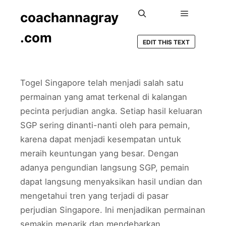
coachannagray
Main men
Search
.com
EDIT THIS TEXT
Togel Singapore telah menjadi salah satu
permainan yang amat terkenal di kalangan
pecinta perjudian angka. Setiap hasil keluaran
SGP sering dinanti-nanti oleh para pemain,
karena dapat menjadi kesempatan untuk
meraih keuntungan yang besar. Dengan
adanya pengundian langsung SGP, pemain
dapat langsung menyaksikan hasil undian dan
mengetahui tren yang terjadi di pasar
perjudian Singapore. Ini menjadikan permainan
semakin menarik dan mendebarkan.