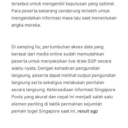
tersebut untuk mengambil keputusan yang optimal.
Para peserta sekarang cenderung terlebih untuk
mengandalkan informasi masa lalu saat menentukan
angka mereka.
Di samping itu, pertumbuhan akses data yang
berasal dari media online sudah memudahkan
peserta untuk menyaksikan live draw SGP secara
waktu nyata. Dengan kehadiran pengundian
langsung, peserta dapat melihat output pengundian
langsung serta sekaligus melakukan penilaian
secara langsung. Ketersediaan informasi Singapore
Pools yang akurat dan cepat ini menjadi salah satu
elemen penting di taktik permainan sejumlah
pemain togel Singapore saat ini.
result sgp