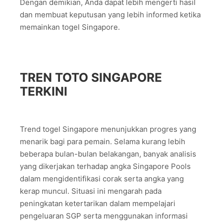
Dengan demikian, Anda dapat lebih mengerti hasil
dan membuat keputusan yang lebih informed ketika
memainkan togel Singapore.
TREN TOTO SINGAPORE
TERKINI
Trend togel Singapore menunjukkan progres yang
menarik bagi para pemain. Selama kurang lebih
beberapa bulan-bulan belakangan, banyak analisis
yang dikerjakan terhadap angka Singapore Pools
dalam mengidentifikasi corak serta angka yang
kerap muncul. Situasi ini mengarah pada
peningkatan ketertarikan dalam mempelajari
pengeluaran SGP serta menggunakan informasi