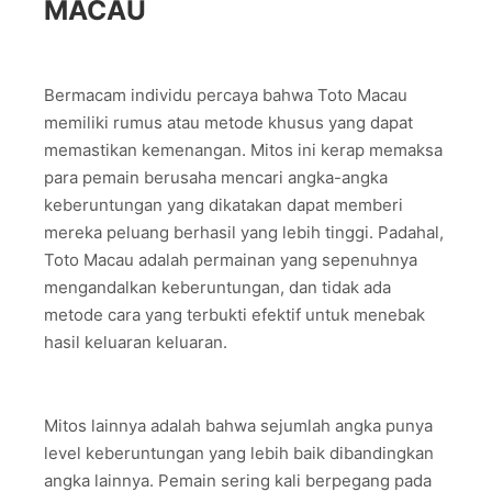
MACAU
Bermacam individu percaya bahwa Toto Macau
memiliki rumus atau metode khusus yang dapat
memastikan kemenangan. Mitos ini kerap memaksa
para pemain berusaha mencari angka-angka
keberuntungan yang dikatakan dapat memberi
mereka peluang berhasil yang lebih tinggi. Padahal,
Toto Macau adalah permainan yang sepenuhnya
mengandalkan keberuntungan, dan tidak ada
metode cara yang terbukti efektif untuk menebak
hasil keluaran keluaran.
Mitos lainnya adalah bahwa sejumlah angka punya
level keberuntungan yang lebih baik dibandingkan
angka lainnya. Pemain sering kali berpegang pada