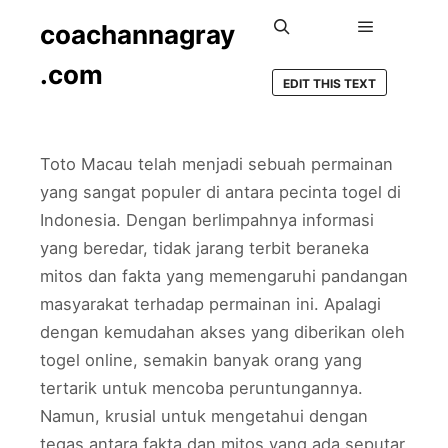
coachannagray
Main men
Search
.com
EDIT THIS TEXT
Toto Macau telah menjadi sebuah permainan
yang sangat populer di antara pecinta togel di
Indonesia. Dengan berlimpahnya informasi
yang beredar, tidak jarang terbit beraneka
mitos dan fakta yang memengaruhi pandangan
masyarakat terhadap permainan ini. Apalagi
dengan kemudahan akses yang diberikan oleh
togel online, semakin banyak orang yang
tertarik untuk mencoba peruntungannya.
Namun, krusial untuk mengetahui dengan
tegas antara fakta dan mitos yang ada seputar