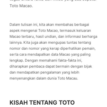
Toto Macao.
Dalam tulisan ini, kita akan membahas berbagai
aspek mengenai Toto Macao, termasuk keluaran
Macao terbaru, hasil undian, dan informasi berharga
lainnya. Kita juga akan mengupas tuntas tentang
nomor dan nomor yang kerap diperhatikan pemain,
serta cara mendapatkan data Macao yang paling
lengkap. Dengan memahami fakta-fakta ini,
diharapkan pembaca dapat bermain dengan bijak
dan mendapatkan pengalaman yang lebih
menyenangkan dalam dunia Toto Macau.
KISAH TENTANG TOTO