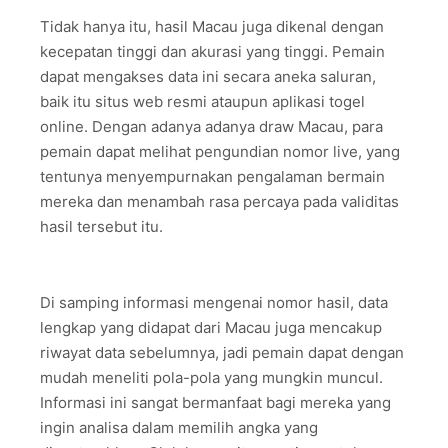
Tidak hanya itu, hasil Macau juga dikenal dengan
kecepatan tinggi dan akurasi yang tinggi. Pemain
dapat mengakses data ini secara aneka saluran,
baik itu situs web resmi ataupun aplikasi togel
online. Dengan adanya adanya draw Macau, para
pemain dapat melihat pengundian nomor live, yang
tentunya menyempurnakan pengalaman bermain
mereka dan menambah rasa percaya pada validitas
hasil tersebut itu.
Di samping informasi mengenai nomor hasil, data
lengkap yang didapat dari Macau juga mencakup
riwayat data sebelumnya, jadi pemain dapat dengan
mudah meneliti pola-pola yang mungkin muncul.
Informasi ini sangat bermanfaat bagi mereka yang
ingin analisa dalam memilih angka yang