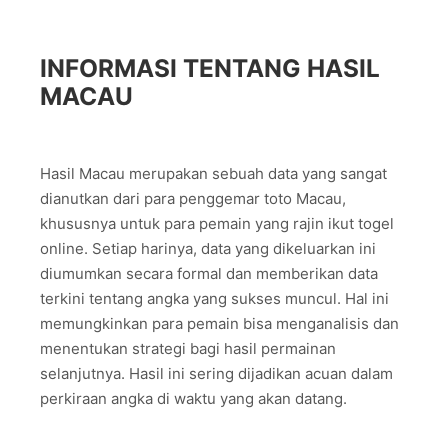
INFORMASI TENTANG HASIL
MACAU
Hasil Macau merupakan sebuah data yang sangat
dianutkan dari para penggemar toto Macau,
khususnya untuk para pemain yang rajin ikut togel
online. Setiap harinya, data yang dikeluarkan ini
diumumkan secara formal dan memberikan data
terkini tentang angka yang sukses muncul. Hal ini
memungkinkan para pemain bisa menganalisis dan
menentukan strategi bagi hasil permainan
selanjutnya. Hasil ini sering dijadikan acuan dalam
perkiraan angka di waktu yang akan datang.