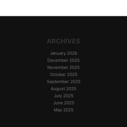
ARCHIVES
January 2026
December 2025
November 2025
October 2025
September 2025
August 2025
July 2025
June 2025
May 2025