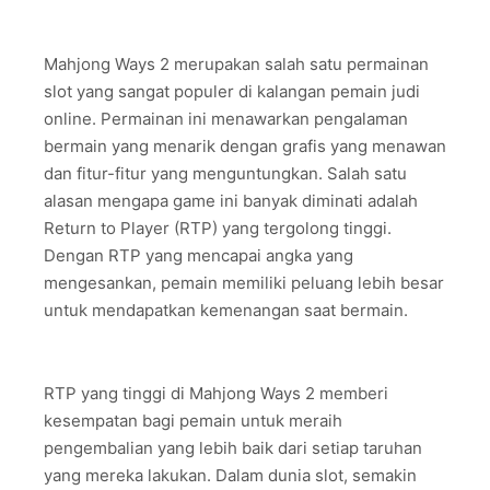
Mahjong Ways 2 merupakan salah satu permainan
slot yang sangat populer di kalangan pemain judi
online. Permainan ini menawarkan pengalaman
bermain yang menarik dengan grafis yang menawan
dan fitur-fitur yang menguntungkan. Salah satu
alasan mengapa game ini banyak diminati adalah
Return to Player (RTP) yang tergolong tinggi.
Dengan RTP yang mencapai angka yang
mengesankan, pemain memiliki peluang lebih besar
untuk mendapatkan kemenangan saat bermain.
RTP yang tinggi di Mahjong Ways 2 memberi
kesempatan bagi pemain untuk meraih
pengembalian yang lebih baik dari setiap taruhan
yang mereka lakukan. Dalam dunia slot, semakin