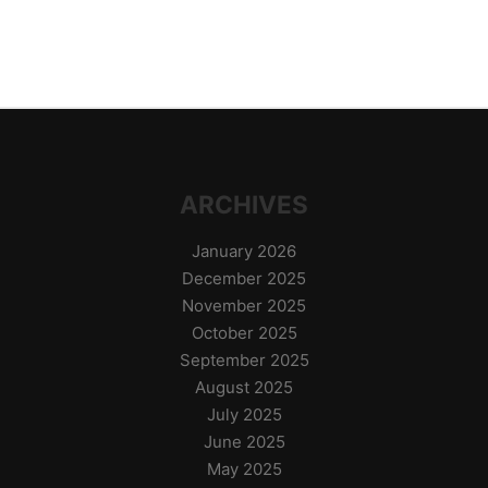
ARCHIVES
January 2026
December 2025
November 2025
October 2025
September 2025
August 2025
July 2025
June 2025
May 2025