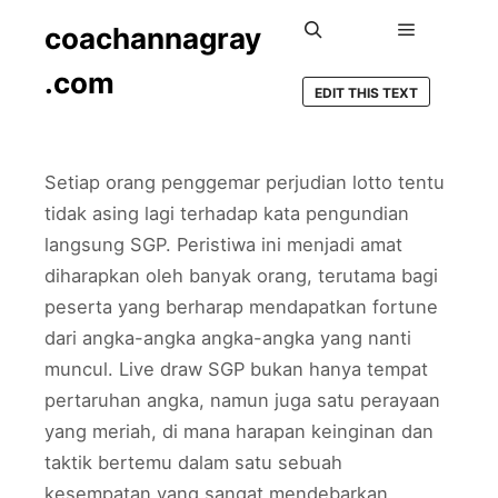
coachannagray
Main men
Search
.com
EDIT THIS TEXT
Setiap orang penggemar perjudian lotto tentu
tidak asing lagi terhadap kata pengundian
langsung SGP. Peristiwa ini menjadi amat
diharapkan oleh banyak orang, terutama bagi
peserta yang berharap mendapatkan fortune
dari angka-angka angka-angka yang nanti
muncul. Live draw SGP bukan hanya tempat
pertaruhan angka, namun juga satu perayaan
yang meriah, di mana harapan keinginan dan
taktik bertemu dalam satu sebuah
kesempatan yang sangat mendebarkan.