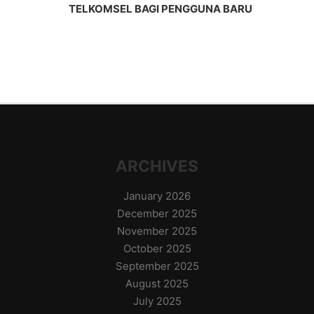
TELKOMSEL BAGI PENGGUNA BARU
ARCHIVES
January 2026
December 2025
November 2025
October 2025
September 2025
August 2025
July 2025