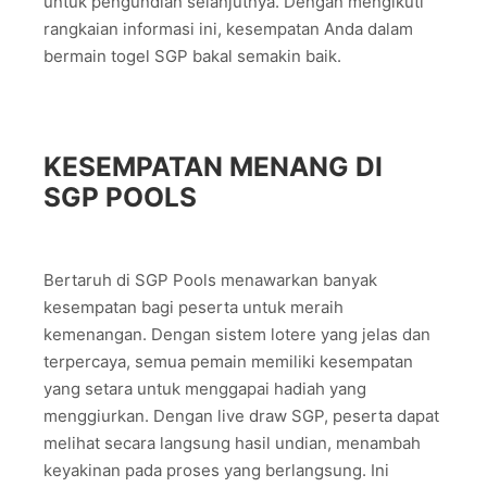
untuk pengundian selanjutnya. Dengan mengikuti
rangkaian informasi ini, kesempatan Anda dalam
bermain togel SGP bakal semakin baik.
KESEMPATAN MENANG DI
SGP POOLS
Bertaruh di SGP Pools menawarkan banyak
kesempatan bagi peserta untuk meraih
kemenangan. Dengan sistem lotere yang jelas dan
terpercaya, semua pemain memiliki kesempatan
yang setara untuk menggapai hadiah yang
menggiurkan. Dengan live draw SGP, peserta dapat
melihat secara langsung hasil undian, menambah
keyakinan pada proses yang berlangsung. Ini