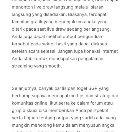
menonton live draw langsung melalui siaran
langsung yang disediakan. Biasanya, terdapat
tampilan grafik yang menunjukkan angka yang
ditarik pada saat live draw sedang berlangsung.
Anda juga dapat melihat output pengundian
tersebut pada sektor hasil yang dapat diakses
setelah acara selesai. Jangan lupa koneksi internet
Anda stabil untuk mendapatkan pengalaman
streaming yang smooth.
Selanjutnya, banyak partisipan togel SGP yang
berharap supaya mendapatkan tips dan strategi dari
komunitas online. Ikut serta ke dalam forum atau
grup diskusi bisa memberikan Anda perspektif
serta tinjuan tentang output yang sudah ada, yang
mungkin menolong kamu dalam menyusun angka