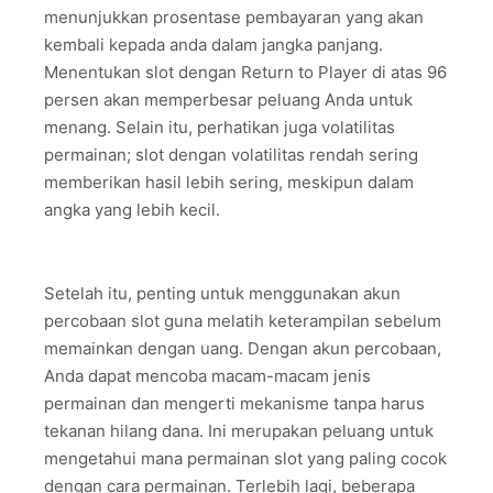
menunjukkan prosentase pembayaran yang akan
kembali kepada anda dalam jangka panjang.
Menentukan slot dengan Return to Player di atas 96
persen akan memperbesar peluang Anda untuk
menang. Selain itu, perhatikan juga volatilitas
permainan; slot dengan volatilitas rendah sering
memberikan hasil lebih sering, meskipun dalam
angka yang lebih kecil.
Setelah itu, penting untuk menggunakan akun
percobaan slot guna melatih keterampilan sebelum
memainkan dengan uang. Dengan akun percobaan,
Anda dapat mencoba macam-macam jenis
permainan dan mengerti mekanisme tanpa harus
tekanan hilang dana. Ini merupakan peluang untuk
mengetahui mana permainan slot yang paling cocok
dengan cara permainan. Terlebih lagi, beberapa