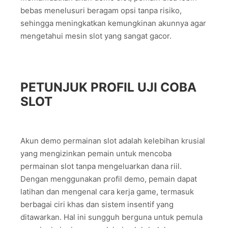
bebas menelusuri beragam opsi tanpa risiko,
sehingga meningkatkan kemungkinan akunnya agar
mengetahui mesin slot yang sangat gacor.
PETUNJUK PROFIL UJI COBA
SLOT
Akun demo permainan slot adalah kelebihan krusial
yang mengizinkan pemain untuk mencoba
permainan slot tanpa mengeluarkan dana riil.
Dengan menggunakan profil demo, pemain dapat
latihan dan mengenal cara kerja game, termasuk
berbagai ciri khas dan sistem insentif yang
ditawarkan. Hal ini sungguh berguna untuk pemula