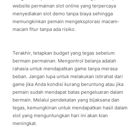
website permainan slot online yang terpercaya
menyediakan slot demo tanpa biaya sehingga
memungkinkan pemain mengeksplorasi macam-
macam fitur tanpa ada risiko.
Terakhir, tetapkan budget yang tegas sebelum
bermain permainan. Mengontrol belanja adalah
rahasia untuk mendapatkan game tanpa merasa
beban. Jangan lupa untuk melakukan istirahat dari
game jika Anda kondisi kurang beruntung atau jika
pemain sudah mendapat batas pengeluaran dalam
bermain. Melalui pendekatan yang bijaksana dan
tegas, kemungkinan untuk mendapatkan hasil dalam
slot yang menguntungkan hari ini akan kian
meningkat.