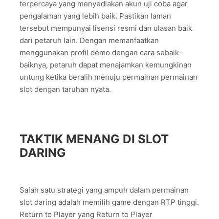
terpercaya yang menyediakan akun uji coba agar
pengalaman yang lebih baik. Pastikan laman
tersebut mempunyai lisensi resmi dan ulasan baik
dari petaruh lain. Dengan memanfaatkan
menggunakan profil demo dengan cara sebaik-
baiknya, petaruh dapat menajamkan kemungkinan
untung ketika beralih menuju permainan permainan
slot dengan taruhan nyata.
TAKTIK MENANG DI SLOT
DARING
Salah satu strategi yang ampuh dalam permainan
slot daring adalah memilih game dengan RTP tinggi.
Return to Player yang Return to Player