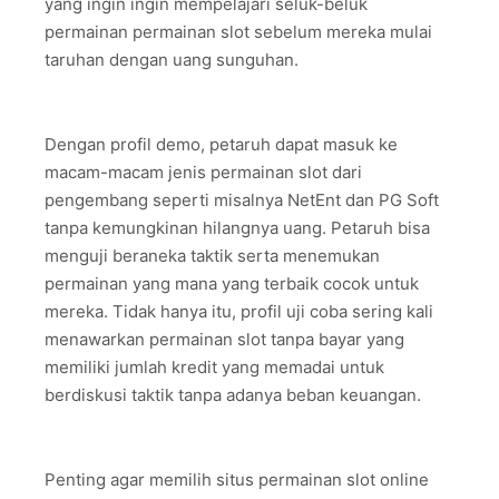
yang ingin ingin mempelajari seluk-beluk
permainan permainan slot sebelum mereka mulai
taruhan dengan uang sunguhan.
Dengan profil demo, petaruh dapat masuk ke
macam-macam jenis permainan slot dari
pengembang seperti misalnya NetEnt dan PG Soft
tanpa kemungkinan hilangnya uang. Petaruh bisa
menguji beraneka taktik serta menemukan
permainan yang mana yang terbaik cocok untuk
mereka. Tidak hanya itu, profil uji coba sering kali
menawarkan permainan slot tanpa bayar yang
memiliki jumlah kredit yang memadai untuk
berdiskusi taktik tanpa adanya beban keuangan.
Penting agar memilih situs permainan slot online