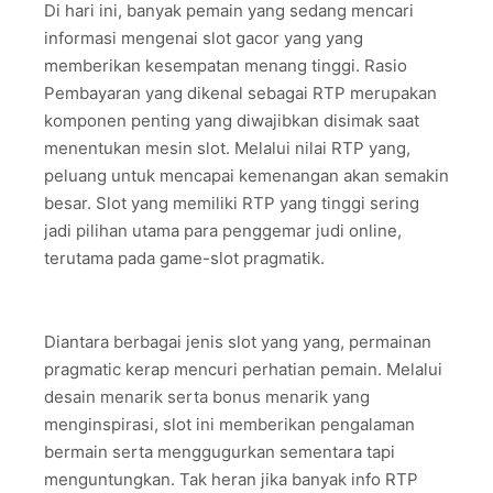
Di hari ini, banyak pemain yang sedang mencari
informasi mengenai slot gacor yang yang
memberikan kesempatan menang tinggi. Rasio
Pembayaran yang dikenal sebagai RTP merupakan
komponen penting yang diwajibkan disimak saat
menentukan mesin slot. Melalui nilai RTP yang,
peluang untuk mencapai kemenangan akan semakin
besar. Slot yang memiliki RTP yang tinggi sering
jadi pilihan utama para penggemar judi online,
terutama pada game-slot pragmatik.
Diantara berbagai jenis slot yang yang, permainan
pragmatic kerap mencuri perhatian pemain. Melalui
desain menarik serta bonus menarik yang
menginspirasi, slot ini memberikan pengalaman
bermain serta menggugurkan sementara tapi
menguntungkan. Tak heran jika banyak info RTP