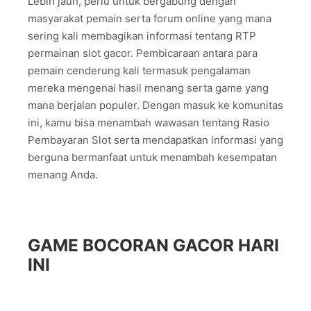
Lebih jauh, perlu untuk bergabung dengan
masyarakat pemain serta forum online yang mana
sering kali membagikan informasi tentang RTP
permainan slot gacor. Pembicaraan antara para
pemain cenderung kali termasuk pengalaman
mereka mengenai hasil menang serta game yang
mana berjalan populer. Dengan masuk ke komunitas
ini, kamu bisa menambah wawasan tentang Rasio
Pembayaran Slot serta mendapatkan informasi yang
berguna bermanfaat untuk menambah kesempatan
menang Anda.
GAME BOCORAN GACOR HARI
INI