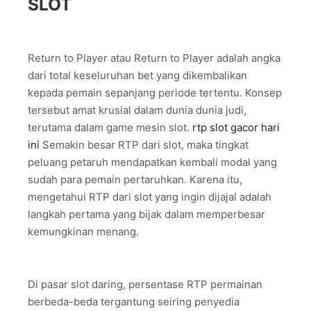
SLOT
Return to Player atau Return to Player adalah angka
dari total keseluruhan bet yang dikembalikan
kepada pemain sepanjang periode tertentu. Konsep
tersebut amat krusial dalam dunia dunia judi,
terutama dalam game mesin slot.
rtp slot gacor hari
ini
Semakin besar RTP dari slot, maka tingkat
peluang petaruh mendapatkan kembali modal yang
sudah para pemain pertaruhkan. Karena itu,
mengetahui RTP dari slot yang ingin dijajal adalah
langkah pertama yang bijak dalam memperbesar
kemungkinan menang.
Di pasar slot daring, persentase RTP permainan
berbeda-beda tergantung seiring penyedia