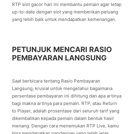
RTP slot gacor hari ini membantu pemain agar tetap
up-to-date dengan slot yang memberikan peluang
yang lebih baik untuk mendapatkan kemenangan.
PETUNJUK MENCARI RASIO
PEMBAYARAN LANGSUNG
Saat berbicara tentang Rasio Pembayaran
Langsung, krusial untuk mengetahui bagaimana
persentase pembayaran ini dihitung dan apa artinya
bagi makna artinya para pemain. RTP, atau Return
to Player, adalah prosentase dari seluruh tarif yang
dikembalikan kepada pemain dalam bentuk hasil
menang. Dengan cara menemukan RTP Live, kamu
bisa mendapatkan pandangan yang lebih jelas