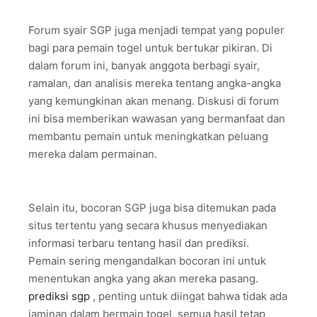
Forum syair SGP juga menjadi tempat yang populer
bagi para pemain togel untuk bertukar pikiran. Di
dalam forum ini, banyak anggota berbagi syair,
ramalan, dan analisis mereka tentang angka-angka
yang kemungkinan akan menang. Diskusi di forum
ini bisa memberikan wawasan yang bermanfaat dan
membantu pemain untuk meningkatkan peluang
mereka dalam permainan.
Selain itu, bocoran SGP juga bisa ditemukan pada
situs tertentu yang secara khusus menyediakan
informasi terbaru tentang hasil dan prediksi.
Pemain sering mengandalkan bocoran ini untuk
menentukan angka yang akan mereka pasang.
prediksi sgp
, penting untuk diingat bahwa tidak ada
jaminan dalam bermain togel, semua hasil tetap