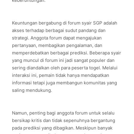
keberuntungan.
Keuntungan bergabung di forum syair SGP adalah
akses terhadap berbagai sudut pandang dan
strategi. Anggota forum dapat mengajukan
pertanyaan, membagikan pengalaman, dan
memperdebatkan berbagai prediksi. Beberapa syair
yang muncul di forum ini jadi sangat populer dan
sering diandalkan oleh para peserta togel. Melalui
interaksi ini, pemain tidak hanya mendapatkan
informasi tetapi juga membangun komunitas yang
saling mendukung.
Namun, penting bagi anggota forum untuk selalu
bersikap kritis dan tidak sepenuhnya bergantung
pada prediksi yang dibagikan. Meskipun banyak