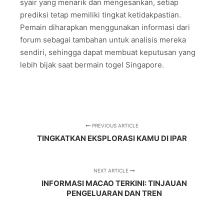
syair yang menarik dan mengesankan, setiap
prediksi tetap memiliki tingkat ketidakpastian.
Pemain diharapkan menggunakan informasi dari
forum sebagai tambahan untuk analisis mereka
sendiri, sehingga dapat membuat keputusan yang
lebih bijak saat bermain togel Singapore.
PREVIOUS ARTICLE
TINGKATKAN EKSPLORASI KAMU DI IPAR
NEXT ARTICLE
INFORMASI MACAO TERKINI: TINJAUAN
PENGELUARAN DAN TREN