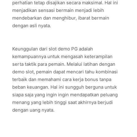
perhatian tetap disajikan secara maksimal. Hal ini
menjadikan sensasi bermain menjadi lebih
mendebarkan dan menghibur, ibarat bermain
dengan asli nyata.
Keunggulan dari slot demo PG adalah
kemampuannya untuk mengasah keterampilan
serta taktik para pemain. Melalui latihan dengan
demo slot, pemain dapat mencari tahu kombinasi
terbaik dan memahami cara kerja bonus tanpa
beban keuangan. Hal ini sungguh berguna untuk
siapa saja yang ingin ingin mendapatkan peluang
menang yang lebih tinggi saat akhirnya berjudi
dengan uang nyata.