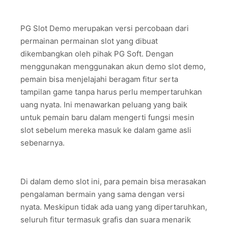
PG Slot Demo merupakan versi percobaan dari
permainan permainan slot yang dibuat
dikembangkan oleh pihak PG Soft. Dengan
menggunakan menggunakan akun demo slot demo,
pemain bisa menjelajahi beragam fitur serta
tampilan game tanpa harus perlu mempertaruhkan
uang nyata. Ini menawarkan peluang yang baik
untuk pemain baru dalam mengerti fungsi mesin
slot sebelum mereka masuk ke dalam game asli
sebenarnya.
Di dalam demo slot ini, para pemain bisa merasakan
pengalaman bermain yang sama dengan versi
nyata. Meskipun tidak ada uang yang dipertaruhkan,
seluruh fitur termasuk grafis dan suara menarik