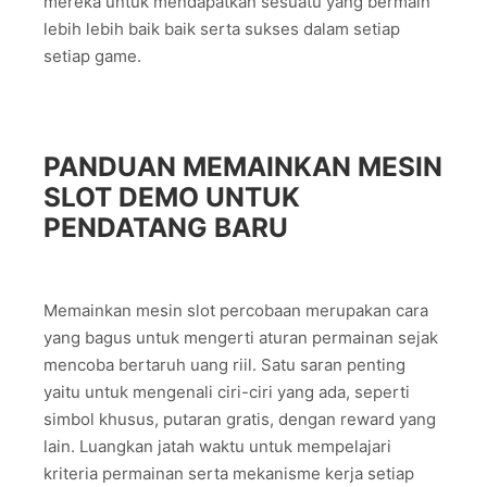
mereka untuk mendapatkan sesuatu yang bermain
lebih lebih baik baik serta sukses dalam setiap
setiap game.
PANDUAN MEMAINKAN MESIN
SLOT DEMO UNTUK
PENDATANG BARU
Memainkan mesin slot percobaan merupakan cara
yang bagus untuk mengerti aturan permainan sejak
mencoba bertaruh uang riil. Satu saran penting
yaitu untuk mengenali ciri-ciri yang ada, seperti
simbol khusus, putaran gratis, dengan reward yang
lain. Luangkan jatah waktu untuk mempelajari
kriteria permainan serta mekanisme kerja setiap