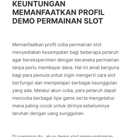
KEUNTUNGAN
MEMANFAATKAN PROFIL
DEMO PERMAINAN SLOT
Memanfaatkan profil coba permainan slot
menyediakan kesempatan bagi beberapa petaruh
agar bereksperimen dengan beraneka permainan
tanpa perlu membayar dana. Hal ini amat berguna
bagi para pemula untuk ingin mengerti cara slot
berfungsi dan mempelajari berbagai keunggulan
yang ada. Melalui akun coba, para petaruh dapat
mencoba berbagai tipe game serta mengetahui
mana paling cocok untuk dirinya sebelumnya
taruhan dengan uang sungguhan.
Di samping itu, akun demo slot memungkinkan