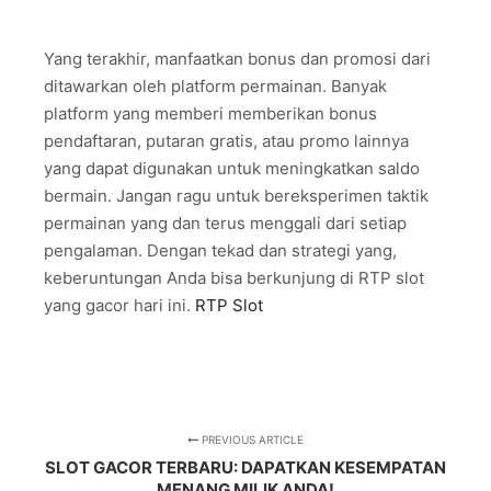
Yang terakhir, manfaatkan bonus dan promosi dari
ditawarkan oleh platform permainan. Banyak
platform yang memberi memberikan bonus
pendaftaran, putaran gratis, atau promo lainnya
yang dapat digunakan untuk meningkatkan saldo
bermain. Jangan ragu untuk bereksperimen taktik
permainan yang dan terus menggali dari setiap
pengalaman. Dengan tekad dan strategi yang,
keberuntungan Anda bisa berkunjung di RTP slot
yang gacor hari ini.
RTP Slot
PREVIOUS ARTICLE
SLOT GACOR TERBARU: DAPATKAN KESEMPATAN
MENANG MILIK ANDA!