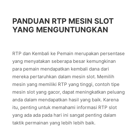
PANDUAN RTP MESIN SLOT
YANG MENGUNTUNGKAN
RTP dan Kembali ke Pemain merupakan persentase
yang menyatakan seberapa besar kemungkinan
para pemain mendapatkan kembali dana dari
mereka pertaruhkan dalam mesin slot. Memilih
mesin yang memiliki RTP yang tinggi, contoh tipe
mesin slot yang gacor, dapat meningkatkan peluang
anda dalam mendapatkan hasil yang baik. Karena
itu, penting untuk memahami informasi RTP slot
yang ada ada pada hari ini sangat penting dalam
taktik permainan yang lebih lebih baik.