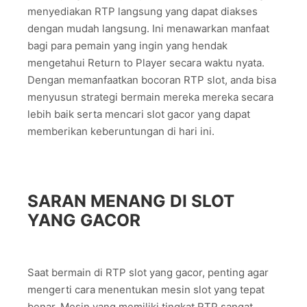
menyediakan RTP langsung yang dapat diakses
dengan mudah langsung. Ini menawarkan manfaat
bagi para pemain yang ingin yang hendak
mengetahui Return to Player secara waktu nyata.
Dengan memanfaatkan bocoran RTP slot, anda bisa
menyusun strategi bermain mereka mereka secara
lebih baik serta mencari slot gacor yang dapat
memberikan keberuntungan di hari ini.
SARAN MENANG DI SLOT
YANG GACOR
Saat bermain di RTP slot yang gacor, penting agar
mengerti cara menentukan mesin slot yang tepat
benar. Mesin yang memiliki tingkat RTP sangat