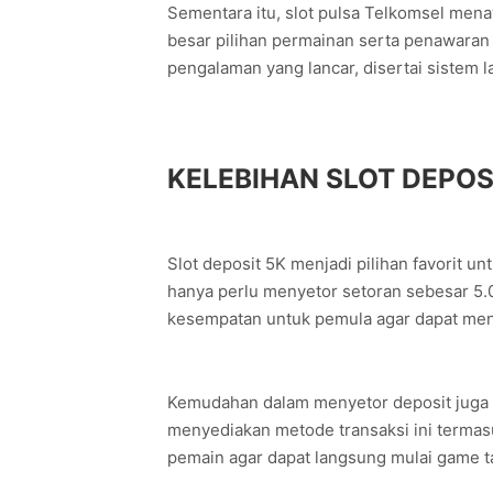
Sementara itu, slot pulsa Telkomsel me
besar pilihan permainan serta penawaran
pengalaman yang lancar, disertai sistem l
KELEBIHAN SLOT DEPOS
Slot deposit 5K menjadi pilihan favorit
hanya perlu menyetor setoran sebesar 5.
kesempatan untuk pemula agar dapat meng
Kemudahan dalam menyetor deposit juga me
menyediakan metode transaksi ini termasu
pemain agar dapat langsung mulai game 