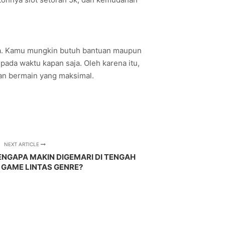
edia. Kamu mungkin butuh bantuan maupun
pada waktu kapan saja. Oleh karena itu,
n bermain yang maksimal.
NEXT ARTICLE
MENGAPA MAKIN DIGEMARI DI TENGAH
 GAME LINTAS GENRE?