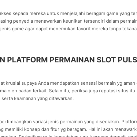
 akses kepada mereka untuk menjelajahi beragam game yang ter
ng-masing penyedia menawarkan keunikan tersendiri dalam perma
nis game agar dapat menemukan favorit mereka tanpa tekanan fi
 PLATFORM PERMAINAN SLOT PUL
ngat krusial supaya Anda mendapatkan sensasi bermain yg aman
a oleh badan terkait. Selain itu, periksa juga reputasi situs itu 
serta keamanan yang ditawarkan.
mpertimbangkan variasi jenis permainan yang disediakan. Platfor
 memiliki konsep dan fitur yg beragam. Hal ini akan menawarka
gkan. Perhatikan pula kemudahan untuk proses deposit, cont