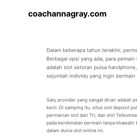
coachannagray.com
Dalam beberapa tahun terakhir, perma
Berbagai opsi yang ada, para pemain 
adalah slot setoran pulsa handphone,
sejumlah individu yang ingin bermain 
Satu provider yang sangat dicari adalah
kecil. Di samping itu, situs slot deposit 
permainan slot dari Tri, dan slot Telko
pada kenikmatan bermain tanpa khawatir te
dalam dunia slot online ini.