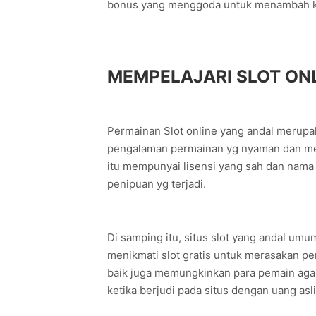
bonus yang menggoda untuk menambah 
MEMPELAJARI SLOT ON
Permainan Slot online yang andal merupa
pengalaman permainan yg nyaman dan mem
itu mempunyai lisensi yang sah dan nama b
penipuan yg terjadi.
Di samping itu, situs slot yang andal um
menikmati slot gratis untuk merasakan 
baik juga memungkinkan para pemain aga
ketika berjudi pada situs dengan uang asli