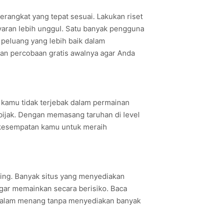
rangkat yang tepat sesuai. Lakukan riset
yaran lebih unggul. Satu banyak pengguna
 peluang yang lebih baik dalam
n percobaan gratis awalnya agar Anda
r kamu tidak terjebak dalam permainan
bijak. Dengan memasang taruhan di level
n kesempatan kamu untuk meraih
ring. Banyak situs yang menyediakan
gar memainkan secara berisiko. Baca
 dalam menang tanpa menyediakan banyak