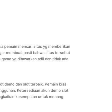
ara pemain mencari situs yg memberikan
ar membuat pasti bahwa situs tersebut
a game yg ditawarkan adil dan tidak ada
ot demo dan slot terbaik. Pemain bisa
ngguhan. Ketersediaan akun demo slot
ingkatkan kesempatan untuk menang