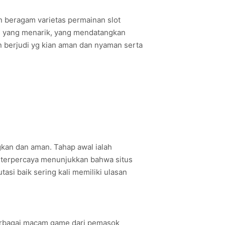
n beragam varietas permainan slot
n yang menarik, yang mendatangkan
n berjudi yg kian aman dan nyaman serta
gkan dan aman. Tahap awal ialah
g terpercaya menunjukkan bahwa situs
tasi baik sering kali memiliki ulasan
berbagai macam game dari pemasok