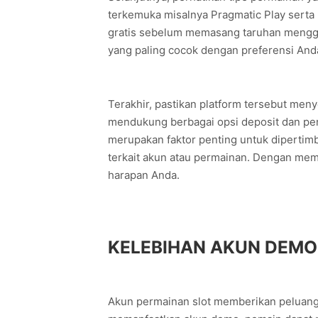
terkemuka misalnya Pragmatic Play sert
gratis sebelum memasang taruhan menggun
yang paling cocok dengan preferensi And
Terakhir, pastikan platform tersebut men
mendukung berbagai opsi deposit dan pena
merupakan faktor penting untuk dipertimb
terkait akun atau permainan. Dengan mem
harapan Anda.
KELEBIHAN AKUN DEMO
Akun permainan slot memberikan peluang