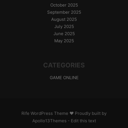
October 2025
September 2025
August 2025
July 2025
June 2025
May 2025
CATEGORIES
GAME ONLINE
Rife
WordPress Theme ♥ Proudly built by
Apollo13Themes
- Edit this text