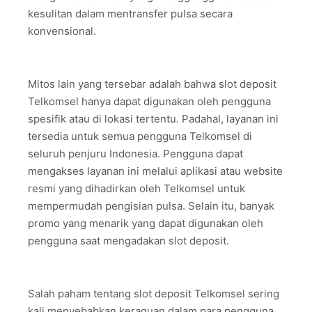
kesulitan dalam mentransfer pulsa secara
konvensional.
Mitos lain yang tersebar adalah bahwa slot deposit
Telkomsel hanya dapat digunakan oleh pengguna
spesifik atau di lokasi tertentu. Padahal, layanan ini
tersedia untuk semua pengguna Telkomsel di
seluruh penjuru Indonesia. Pengguna dapat
mengakses layanan ini melalui aplikasi atau website
resmi yang dihadirkan oleh Telkomsel untuk
mempermudah pengisian pulsa. Selain itu, banyak
promo yang menarik yang dapat digunakan oleh
pengguna saat mengadakan slot deposit.
Salah paham tentang slot deposit Telkomsel sering
kali menyebabkan keraguan dalam para pengguna