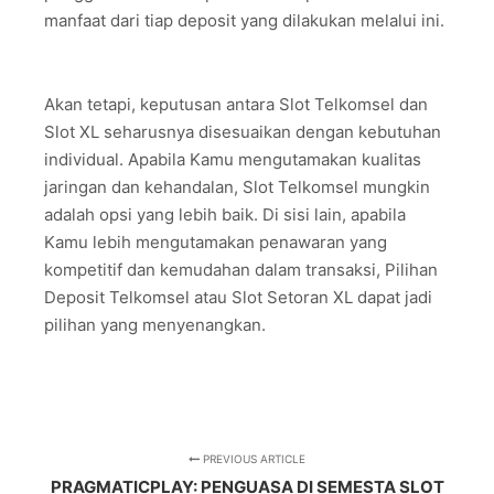
manfaat dari tiap deposit yang dilakukan melalui ini.
Akan tetapi, keputusan antara Slot Telkomsel dan
Slot XL seharusnya disesuaikan dengan kebutuhan
individual. Apabila Kamu mengutamakan kualitas
jaringan dan kehandalan, Slot Telkomsel mungkin
adalah opsi yang lebih baik. Di sisi lain, apabila
Kamu lebih mengutamakan penawaran yang
kompetitif dan kemudahan dalam transaksi, Pilihan
Deposit Telkomsel atau Slot Setoran XL dapat jadi
pilihan yang menyenangkan.
PREVIOUS ARTICLE
PRAGMATICPLAY: PENGUASA DI SEMESTA SLOT