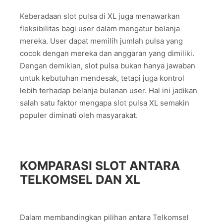
Keberadaan slot pulsa di XL juga menawarkan
fleksibilitas bagi user dalam mengatur belanja
mereka. User dapat memilih jumlah pulsa yang
cocok dengan mereka dan anggaran yang dimiliki.
Dengan demikian, slot pulsa bukan hanya jawaban
untuk kebutuhan mendesak, tetapi juga kontrol
lebih terhadap belanja bulanan user. Hal ini jadikan
salah satu faktor mengapa slot pulsa XL semakin
populer diminati oleh masyarakat.
KOMPARASI SLOT ANTARA
TELKOMSEL DAN XL
Dalam membandingkan pilihan antara Telkomsel