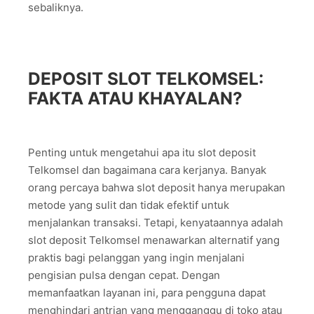
sebaliknya.
DEPOSIT SLOT TELKOMSEL:
FAKTA ATAU KHAYALAN?
Penting untuk mengetahui apa itu slot deposit
Telkomsel dan bagaimana cara kerjanya. Banyak
orang percaya bahwa slot deposit hanya merupakan
metode yang sulit dan tidak efektif untuk
menjalankan transaksi. Tetapi, kenyataannya adalah
slot deposit Telkomsel menawarkan alternatif yang
praktis bagi pelanggan yang ingin menjalani
pengisian pulsa dengan cepat. Dengan
memanfaatkan layanan ini, para pengguna dapat
menghindari antrian yang mengganggu di toko atau