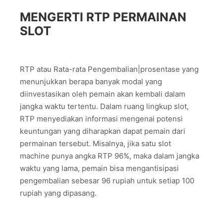
MENGERTI RTP PERMAINAN
SLOT
RTP atau Rata-rata Pengembalian|prosentase yang
menunjukkan berapa banyak modal yang
diinvestasikan oleh pemain akan kembali dalam
jangka waktu tertentu. Dalam ruang lingkup slot,
RTP menyediakan informasi mengenai potensi
keuntungan yang diharapkan dapat pemain dari
permainan tersebut. Misalnya, jika satu slot
machine punya angka RTP 96%, maka dalam jangka
waktu yang lama, pemain bisa mengantisipasi
pengembalian sebesar 96 rupiah untuk setiap 100
rupiah yang dipasang.