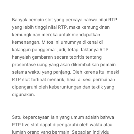
Banyak pemain slot yang percaya bahwa nilai RTP
yang lebih tinggi nilai RTP, maka kemungkinan
kemungkinan mereka untuk mendapatkan
kemenangan. Mitos ini umumnya dikenal di
kalangan penggemar judi, tetapi faktanya RTP
hanyalah gambaran secara teoritis tentang
prosentase uang yang akan dikembalikan pemain
selama waktu yang panjang. Oleh karena itu, meski
RTP slot terlihat menarik, hasil di sesi permainan
dipengaruhi oleh keberuntungan dan taktik yang
digunakan.
Satu kepercayaan lain yang umum adalah bahwa
RTP live slot dapat dipengaruhi oleh waktu atau
jumlah orang yang bermain. Sebagian individu