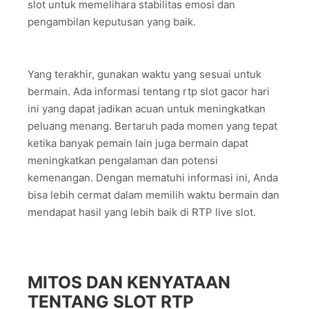
slot untuk memelihara stabilitas emosi dan
pengambilan keputusan yang baik.
Yang terakhir, gunakan waktu yang sesuai untuk
bermain. Ada informasi tentang rtp slot gacor hari
ini yang dapat jadikan acuan untuk meningkatkan
peluang menang. Bertaruh pada momen yang tepat
ketika banyak pemain lain juga bermain dapat
meningkatkan pengalaman dan potensi
kemenangan. Dengan mematuhi informasi ini, Anda
bisa lebih cermat dalam memilih waktu bermain dan
mendapat hasil yang lebih baik di RTP live slot.
MITOS DAN KENYATAAN
TENTANG SLOT RTP