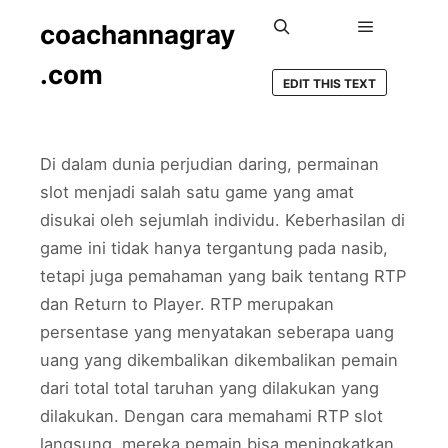
coachannagray
Main men
Search
.com
EDIT THIS TEXT
Di dalam dunia perjudian daring, permainan
slot menjadi salah satu game yang amat
disukai oleh sejumlah individu. Keberhasilan di
game ini tidak hanya tergantung pada nasib,
tetapi juga pemahaman yang baik tentang RTP
dan Return to Player. RTP merupakan
persentase yang menyatakan seberapa uang
uang yang dikembalikan dikembalikan pemain
dari total total taruhan yang dilakukan yang
dilakukan. Dengan cara memahami RTP slot
langsung, mereka pemain bisa meningkatkan