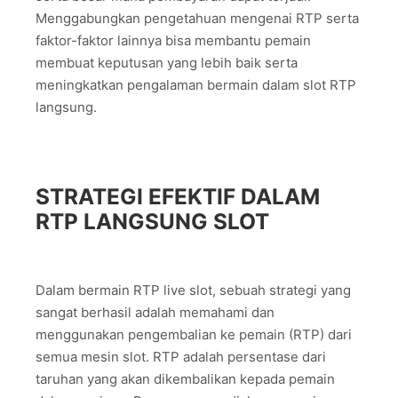
Menggabungkan pengetahuan mengenai RTP serta
faktor-faktor lainnya bisa membantu pemain
membuat keputusan yang lebih baik serta
meningkatkan pengalaman bermain dalam slot RTP
langsung.
STRATEGI EFEKTIF DALAM
RTP LANGSUNG SLOT
Dalam bermain RTP live slot, sebuah strategi yang
sangat berhasil adalah memahami dan
menggunakan pengembalian ke pemain (RTP) dari
semua mesin slot. RTP adalah persentase dari
taruhan yang akan dikembalikan kepada pemain