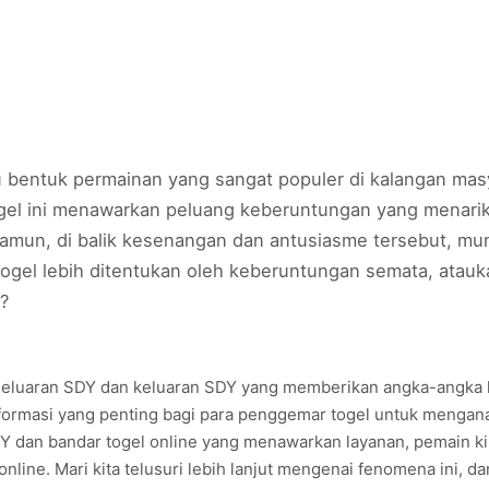
u bentuk permainan yang sangat populer di kalangan masy
l ini menawarkan peluang keberuntungan yang menarik, 
Namun, di balik kesenangan dan antusiasme tersebut, mu
gel lebih ditentukan oleh keberuntungan semata, atauka
?
geluaran SDY dan keluaran SDY yang memberikan angka-angka h
nformasi yang penting bagi para penggemar togel untuk mengan
SDY dan bandar togel online yang menawarkan layanan, pemain 
nline. Mari kita telusuri lebih lanjut mengenai fenomena ini,