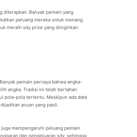
ng diterapkan. Banyak pemain yang
ngkatkan peluang mereka untuk menang.
k meraih sdy prize yang diinginkan.
Y. Banyak pemain percaya bahwa angka-
h angka. Tradisi ini telah bertahan
i pola-pola tertentu. Meskipun ada data
ijadikan acuan yang pasti.
epat juga mempengaruhi peluang pemain
anggaran dan pengeluaran sdy, sehingga