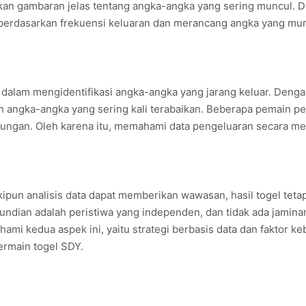
ikan gambaran jelas tentang angka-angka yang sering muncul. D
erdasarkan frekuensi keluaran dan merancang angka yang mungk
u dalam mengidentifikasi angka-angka yang jarang keluar. Deng
angka-angka yang sering kali terabaikan. Beberapa pemain pe
tungan. Oleh karena itu, memahami data pengeluaran secara men
ipun analisis data dapat memberikan wawasan, hasil togel teta
ndian adalah peristiwa yang independen, dan tidak ada jamina
i kedua aspek ini, yaitu strategi berbasis data dan faktor k
ermain togel SDY.