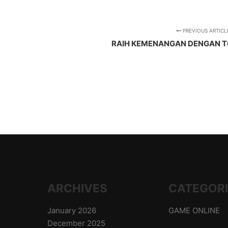
PREVIOUS ARTICL
RAIH KEMENANGAN DENGAN T
ARCHIVES
CATEGOR
January 2026
GAME ONLINE
December 2025