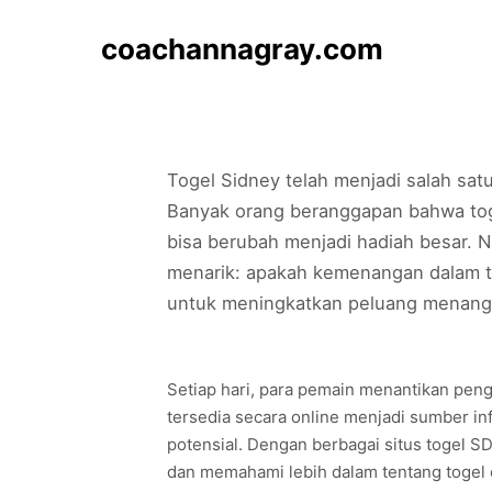
coachannagray.com
Togel Sidney telah menjadi salah sat
Banyak orang beranggapan bahwa toge
bisa berubah menjadi hadiah besar. 
menarik: apakah kemenangan dalam to
untuk meningkatkan peluang menang
Setiap hari, para pemain menantikan pen
tersedia secara online menjadi sumber i
potensial. Dengan berbagai situs togel 
dan memahami lebih dalam tentang togel o