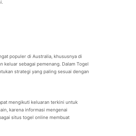
i.
gat populer di Australia, khususnya di
an keluar sebagai pemenang. Dalam Togel
ntukan strategi yang paling sesuai dengan
pat mengikuti keluaran terkini untuk
ain, karena informasi mengenai
agai situs togel online membuat