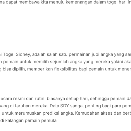
ana dapat membawa kita menuju kemenangan dalam togel hari in
i Togel Sidney, adalah salah satu permainan judi angka yang san
n pemain untuk memilih sejumlah angka yang mereka yakini ak
 bisa dipilih, memberikan fleksibilitas bagi pemain untuk mene
cara resmi dan rutin, biasanya setiap hari, sehingga pemain da
ng di taruhan mereka. Data SDY sangat penting bagi para pem
s untuk merumuskan prediksi angka. Kemudahan akses dan berb
 di kalangan pemain pemula.