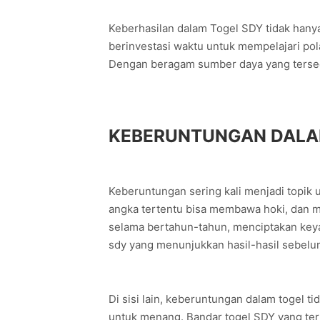
Keberhasilan dalam Togel SDY tidak hanya
berinvestasi waktu untuk mempelajari po
Dengan beragam sumber daya yang tersedi
KEBERUNTUNGAN DALA
Keberuntungan sering kali menjadi topik 
angka tertentu bisa membawa hoki, dan me
selama bertahun-tahun, menciptakan keyak
sdy yang menunjukkan hasil-hasil sebelum
Di sisi lain, keberuntungan dalam togel 
untuk menang. Bandar togel SDY yang te