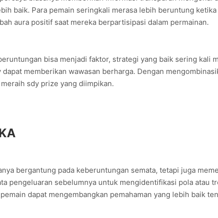
ih baik. Para pemain seringkali merasa lebih beruntung keti
h aura positif saat mereka berpartisipasi dalam permainan.
untungan bisa menjadi faktor, strategi yang baik sering kali m
y dapat memberikan wawasan berharga. Dengan mengombinasik
meraih sdy prize yang diimpikan.
GKA
hanya bergantung pada keberuntungan semata, tetapi juga meme
data pengeluaran sebelumnya untuk mengidentifikasi pola atau
, pemain dapat mengembangkan pemahaman yang lebih baik ten