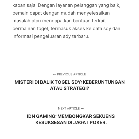
kapan saja. Dengan layanan pelanggan yang baik,
pemain dapat dengan mudah menyelesaikan
masalah atau mendapatkan bantuan terkait
permainan togel, termasuk akses ke data sdy dan
informasi pengeluaran sdy terbaru.
PREVIOUS ARTICLE
MISTERI DI BALIK TOGEL SDY: KEBERUNTUNGAN
ATAU STRATEGI?
NEXT ARTICLE
IDN GAMING: MEMBONGKAR SEKUENS
KESUKSESAN DI JAGAT POKER.