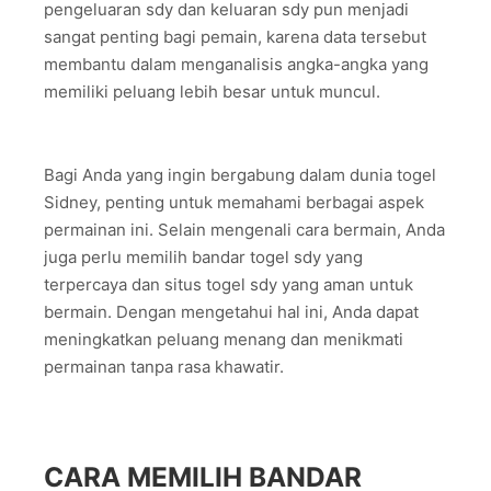
pengeluaran sdy dan keluaran sdy pun menjadi
sangat penting bagi pemain, karena data tersebut
membantu dalam menganalisis angka-angka yang
memiliki peluang lebih besar untuk muncul.
Bagi Anda yang ingin bergabung dalam dunia togel
Sidney, penting untuk memahami berbagai aspek
permainan ini. Selain mengenali cara bermain, Anda
juga perlu memilih bandar togel sdy yang
terpercaya dan situs togel sdy yang aman untuk
bermain. Dengan mengetahui hal ini, Anda dapat
meningkatkan peluang menang dan menikmati
permainan tanpa rasa khawatir.
CARA MEMILIH BANDAR