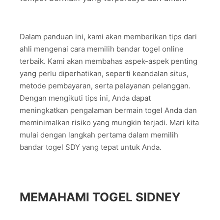
Dalam panduan ini, kami akan memberikan tips dari
ahli mengenai cara memilih bandar togel online
terbaik. Kami akan membahas aspek-aspek penting
yang perlu diperhatikan, seperti keandalan situs,
metode pembayaran, serta pelayanan pelanggan.
Dengan mengikuti tips ini, Anda dapat
meningkatkan pengalaman bermain togel Anda dan
meminimalkan risiko yang mungkin terjadi. Mari kita
mulai dengan langkah pertama dalam memilih
bandar togel SDY yang tepat untuk Anda.
MEMAHAMI TOGEL SIDNEY