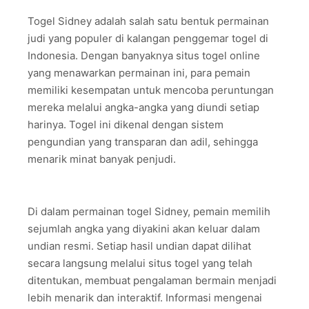
Togel Sidney adalah salah satu bentuk permainan
judi yang populer di kalangan penggemar togel di
Indonesia. Dengan banyaknya situs togel online
yang menawarkan permainan ini, para pemain
memiliki kesempatan untuk mencoba peruntungan
mereka melalui angka-angka yang diundi setiap
harinya. Togel ini dikenal dengan sistem
pengundian yang transparan dan adil, sehingga
menarik minat banyak penjudi.
Di dalam permainan togel Sidney, pemain memilih
sejumlah angka yang diyakini akan keluar dalam
undian resmi. Setiap hasil undian dapat dilihat
secara langsung melalui situs togel yang telah
ditentukan, membuat pengalaman bermain menjadi
lebih menarik dan interaktif. Informasi mengenai