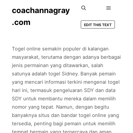
coachannagray
Main men
Search
.com
EDIT THIS TEXT
Togel online semakin populer di kalangan
masyarakat, terutama dengan adanya berbagai
jenis permainan yang ditawarkan, salah
satunya adalah togel Sidney. Banyak pemain
yang mencari informasi terkini mengenai togel
hari ini, termasuk pengeluaran SDY dan data
SDY untuk membantu mereka dalam memilih
nomor yang tepat. Namun, dengan begitu
banyaknya situs dan bandar togel online yang
tersedia, penting bagi pemain untuk memilih
tempat bermain yang terpercaya dan aman.