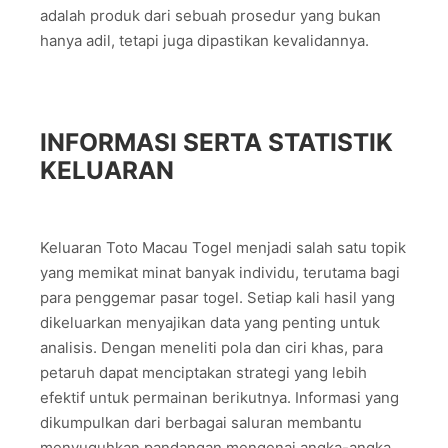
adalah produk dari sebuah prosedur yang bukan
hanya adil, tetapi juga dipastikan kevalidannya.
INFORMASI SERTA STATISTIK
KELUARAN
Keluaran Toto Macau Togel menjadi salah satu topik
yang memikat minat banyak individu, terutama bagi
para penggemar pasar togel. Setiap kali hasil yang
dikeluarkan menyajikan data yang penting untuk
analisis. Dengan meneliti pola dan ciri khas, para
petaruh dapat menciptakan strategi yang lebih
efektif untuk permainan berikutnya. Informasi yang
dikumpulkan dari berbagai saluran membantu
menyuguhkan pandangan mengenai angka-angka