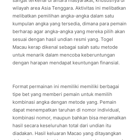
sangat terkenal di antara masyarakat, khususnya di
wilayah area Asia Tenggara. Aktivitas ini melibatkan
melibatkan pemilihan angka-angka dalam satu
kumpulan angka yang tersedia, dimana para pemain
berharap agar angka-angka yang mereka pilih akan
sesuai dengan hasil undian resmi yang. Togel
Macau kerap dikenal sebagai salah satu metode
untuk menarik dalam mencoba keberuntungan
dengan harapan mendapat keuntungan finansial.
Format permainan ini memiliki memiliki berbagai
tipe bet yang memberi pemain untuk memilih
kombinasi angka dengan metode yang. Pemain
dapat menempatkan taruhan di nomor individual,
kombinasi nomor, maupun bahkan bisa meramalkan
hasil secara keseluruhan total dari undian itu
diadakan. Hasil keluaran Macao yang ditayangkan