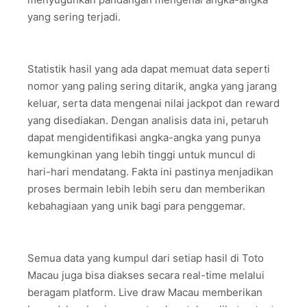
yang sering terjadi.
Statistik hasil yang ada dapat memuat data seperti
nomor yang paling sering ditarik, angka yang jarang
keluar, serta data mengenai nilai jackpot dan reward
yang disediakan. Dengan analisis data ini, petaruh
dapat mengidentifikasi angka-angka yang punya
kemungkinan yang lebih tinggi untuk muncul di
hari-hari mendatang. Fakta ini pastinya menjadikan
proses bermain lebih lebih seru dan memberikan
kebahagiaan yang unik bagi para penggemar.
Semua data yang kumpul dari setiap hasil di Toto
Macau juga bisa diakses secara real-time melalui
beragam platform. Live draw Macau memberikan