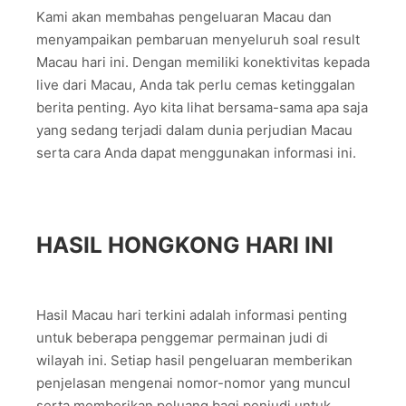
Kami akan membahas pengeluaran Macau dan
menyampaikan pembaruan menyeluruh soal result
Macau hari ini. Dengan memiliki konektivitas kepada
live dari Macau, Anda tak perlu cemas ketinggalan
berita penting. Ayo kita lihat bersama-sama apa saja
yang sedang terjadi dalam dunia perjudian Macau
serta cara Anda dapat menggunakan informasi ini.
HASIL HONGKONG HARI INI
Hasil Macau hari terkini adalah informasi penting
untuk beberapa penggemar permainan judi di
wilayah ini. Setiap hasil pengeluaran memberikan
penjelasan mengenai nomor-nomor yang muncul
serta memberikan peluang bagi penjudi untuk