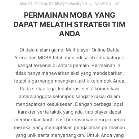
May 24, 2025
by
fOT8EJXjf0m8ov5
0
GAME ONLINE
PERMAINAN MOBA YANG
DAPAT MELATIH STRATEGI TIM
ANDA
Di dalam alam game, Multiplayer Online Battle
Arena dan MOBA telah menjadi salah satu kategori
sangat terkenal di antara pemain. Permainan ini
tidak hanya menawarkan aksi yang mendebarkan,
tetapi juga mengembangkan taktik kelompok Anda.
Pada setiap laga, kolaborasi serta komunikasi
antara anggota kelompok sangat krusial dalam
mendapatkan kesuksesan. Dengan berbagai opsi
karakter serta taktik yang ada, tiap player dapat
memberikan kontribusi berdasarkan dengan peran
mereka, yang menciptakan pengalaman permainan
yang unik serta menyenangkan. Untuk Anda yang