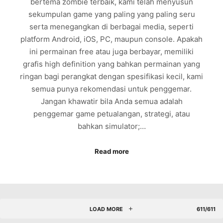
bertema zombie terbaik, kami telah menyusun
sekumpulan game yang paling yang paling seru
serta menegangkan di berbagai media, seperti
platform Android, iOS, PC, maupun console. Apakah
ini permainan free atau juga berbayar, memiliki
grafis high definition yang bahkan permainan yang
ringan bagi perangkat dengan spesifikasi kecil, kami
semua punya rekomendasi untuk penggemar.
Jangan khawatir bila Anda semua adalah
penggemar game petualangan, strategi, atau
bahkan simulator;…
Read more
LOAD MORE
611/611