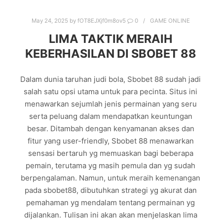
May 24, 2025
by
fOT8EJXjf0m8ov5
0
GAME ONLINE
LIMA TAKTIK MERAIH
KEBERHASILAN DI SBOBET 88
Dalam dunia taruhan judi bola, Sbobet 88 sudah jadi
salah satu opsi utama untuk para pecinta. Situs ini
menawarkan sejumlah jenis permainan yang seru
serta peluang dalam mendapatkan keuntungan
besar. Ditambah dengan kenyamanan akses dan
fitur yang user-friendly, Sbobet 88 menawarkan
sensasi bertaruh yg memuaskan bagi beberapa
pemain, terutama yg masih pemula dan yg sudah
berpengalaman. Namun, untuk meraih kemenangan
pada sbobet88, dibutuhkan strategi yg akurat dan
pemahaman yg mendalam tentang permainan yg
dijalankan. Tulisan ini akan akan menjelaskan lima