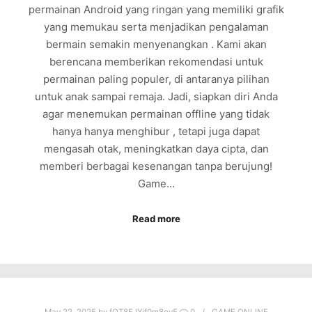
permainan Android yang ringan yang memiliki grafik
yang memukau serta menjadikan pengalaman
bermain semakin menyenangkan . Kami akan
berencana memberikan rekomendasi untuk
permainan paling populer, di antaranya pilihan
untuk anak sampai remaja. Jadi, siapkan diri Anda
agar menemukan permainan offline yang tidak
hanya hanya menghibur , tetapi juga dapat
mengasah otak, meningkatkan daya cipta, dan
memberi berbagai kesenangan tanpa berujung!
Game…
Read more
May 22, 2025
by
fOT8EJXjf0m8ov5
0
GAME ONLINE