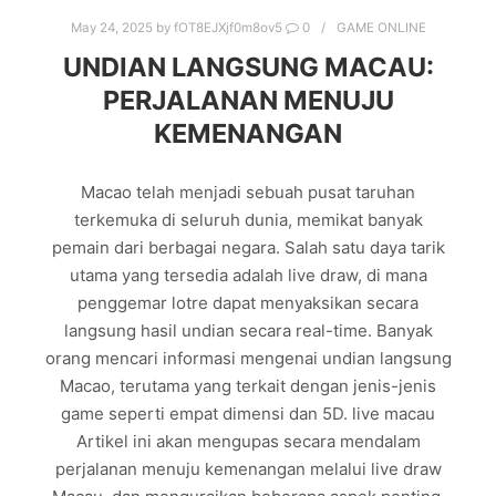
May 24, 2025
by
fOT8EJXjf0m8ov5
0
GAME ONLINE
UNDIAN LANGSUNG MACAU:
PERJALANAN MENUJU
KEMENANGAN
Macao telah menjadi sebuah pusat taruhan
terkemuka di seluruh dunia, memikat banyak
pemain dari berbagai negara. Salah satu daya tarik
utama yang tersedia adalah live draw, di mana
penggemar lotre dapat menyaksikan secara
langsung hasil undian secara real-time. Banyak
orang mencari informasi mengenai undian langsung
Macao, terutama yang terkait dengan jenis-jenis
game seperti empat dimensi dan 5D. live macau
Artikel ini akan mengupas secara mendalam
perjalanan menuju kemenangan melalui live draw