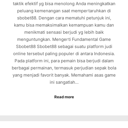
taktik efektif yg bisa menolong Anda meningkatkan
peluang kemenangan saat mempertaruhkan di
sbobet88. Dengan cara mematuhi petunjuk ini,
kamu bisa memaksimalkan kemampuan kamu dan
menikmati sensasi berjudi yg lebih baik
menguntungkan. Mengerti Fundamental Game
Sbobet88 Sbobet88 sebagai suatu platform judi
online tersebut paling populer di antara Indonesia.
Pada platform ini, para pemain bisa berjudi dalam
berbagai permainan, termasuk perjudian sepak bola
yang menjadi favorit banyak. Memahami asas game
ini sangatlah…
Read more