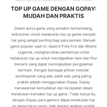
TOP UP GAME DENGAN GOPAY:
MUDAH DAN PRAKTIS
Dalam dunia game yang semakin berkembang,
kebutuhan untuk melakukan top up game menjadi
hal yang sangat penting bagi para pemain. Banyak
game populer saat ini, seperti Free Fire dan Mobile
Legends, mengharuskan pemainnya untuk
melakukan top up untuk mendapatkan item dan fitur
menarik yang dapat meningkatkan pengalaman
bermain. Dengan berbagai pilihan metode
pembayaran yang ada, salah satu yang paling
praktis adalah menggunakan Gopay. Gopay
menawarkan kemudahan dan kecepatan dalam
melakukan transaksi top up game. Tidak hanya itu,
dengan Gopay, para gamers dapat melakukan top
up tanpa harus repot, baik melalui aplikasi mobile