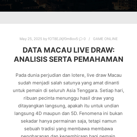
May 25, 2025
by
fOT8EJXjf0m8ov5
0
GAME ONLINE
DATA MACAU LIVE DRAW:
ANALISIS SERTA PEMAHAMAN
Pada dunia perjudian dan lotere, live draw Macau
sudah menjadi salah satunya yang amat dinanti
untuk pemain di seluruh Asia Tenggara. Setiap hari,
ribuan pecinta menunggu hasil draw yang
ditayangkan langsung, apakah itu untuk undian
langsung 4D maupun dan 5D. Fenomena ini bukan
sekadar hanya permainan saja, tetapi namun
sebuah tradisi yang membawa membawa
pengharapan dan kegembiraan bagi pemain.