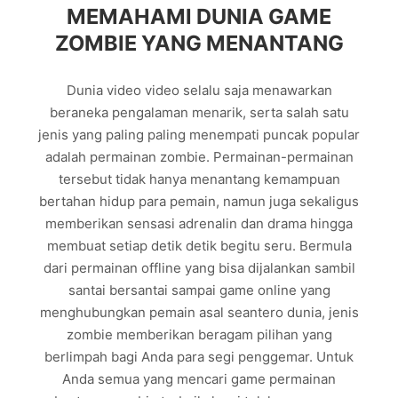
MEMAHAMI DUNIA GAME
ZOMBIE YANG MENANTANG
Dunia video video selalu saja menawarkan
beraneka pengalaman menarik, serta salah satu
jenis yang paling paling menempati puncak popular
adalah permainan zombie. Permainan-permainan
tersebut tidak hanya menantang kemampuan
bertahan hidup para pemain, namun juga sekaligus
memberikan sensasi adrenalin dan drama hingga
membuat setiap detik detik begitu seru. Bermula
dari permainan offline yang bisa dijalankan sambil
santai bersantai sampai game online yang
menghubungkan pemain asal seantero dunia, jenis
zombie memberikan beragam pilihan yang
berlimpah bagi Anda para segi penggemar. Untuk
Anda semua yang mencari game permainan