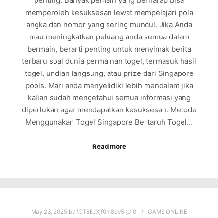
penting. Banyak pemain yang berharap bisa
memperoleh kesuksesan lewat mempelajari pola
angka dan nomor yang sering muncul. Jika Anda
mau meningkatkan peluang anda semua dalam
bermain, berarti penting untuk menyimak berita
terbaru soal dunia permainan togel, termasuk hasil
togel, undian langsung, atau prize dari Singapore
pools. Mari anda menyelidiki lebih mendalam jika
kalian sudah mengetahui semua informasi yang
diperlukan agar mendapatkan kesuksesan. Metode
Menggunakan Togel Singapore Bertaruh Togel…
Read more
May 23, 2025
by
fOT8EJXjf0m8ov5
0
GAME ONLINE