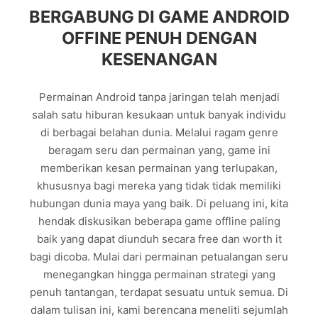
BERGABUNG DI GAME ANDROID
OFFINE PENUH DENGAN
KESENANGAN
Permainan Android tanpa jaringan telah menjadi
salah satu hiburan kesukaan untuk banyak individu
di berbagai belahan dunia. Melalui ragam genre
beragam seru dan permainan yang, game ini
memberikan kesan permainan yang terlupakan,
khususnya bagi mereka yang tidak tidak memiliki
hubungan dunia maya yang baik. Di peluang ini, kita
hendak diskusikan beberapa game offline paling
baik yang dapat diunduh secara free dan worth it
bagi dicoba. Mulai dari permainan petualangan seru
menegangkan hingga permainan strategi yang
penuh tantangan, terdapat sesuatu untuk semua. Di
dalam tulisan ini, kami berencana meneliti sejumlah