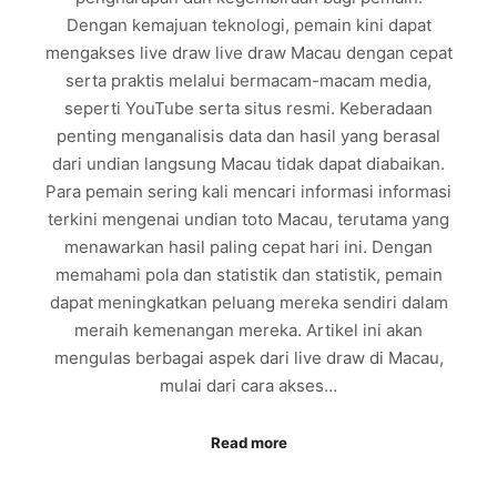
Dengan kemajuan teknologi, pemain kini dapat
mengakses live draw live draw Macau dengan cepat
serta praktis melalui bermacam-macam media,
seperti YouTube serta situs resmi. Keberadaan
penting menganalisis data dan hasil yang berasal
dari undian langsung Macau tidak dapat diabaikan.
Para pemain sering kali mencari informasi informasi
terkini mengenai undian toto Macau, terutama yang
menawarkan hasil paling cepat hari ini. Dengan
memahami pola dan statistik dan statistik, pemain
dapat meningkatkan peluang mereka sendiri dalam
meraih kemenangan mereka. Artikel ini akan
mengulas berbagai aspek dari live draw di Macau,
mulai dari cara akses…
Read more