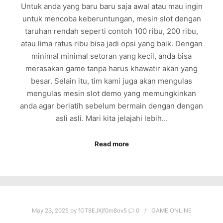
Untuk anda yang baru baru saja awal atau mau ingin
untuk mencoba keberuntungan, mesin slot dengan
taruhan rendah seperti contoh 100 ribu, 200 ribu,
atau lima ratus ribu bisa jadi opsi yang baik. Dengan
minimal minimal setoran yang kecil, anda bisa
merasakan game tanpa harus khawatir akan yang
besar. Selain itu, tim kami juga akan mengulas
mengulas mesin slot demo yang memungkinkan
anda agar berlatih sebelum bermain dengan dengan
asli asli. Mari kita jelajahi lebih…
Read more
May 23, 2025
by
fOT8EJXjf0m8ov5
0
GAME ONLINE