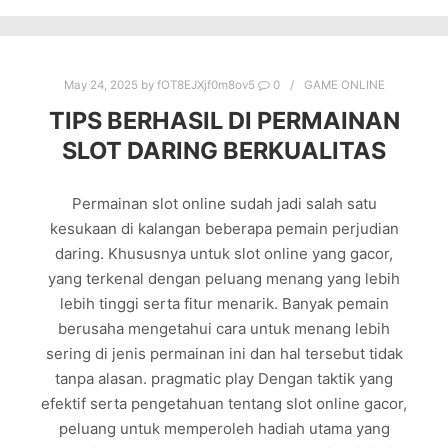
May 24, 2025
by
fOT8EJXjf0m8ov5
0
GAME ONLINE
TIPS BERHASIL DI PERMAINAN
SLOT DARING BERKUALITAS
Permainan slot online sudah jadi salah satu
kesukaan di kalangan beberapa pemain perjudian
daring. Khususnya untuk slot online yang gacor,
yang terkenal dengan peluang menang yang lebih
lebih tinggi serta fitur menarik. Banyak pemain
berusaha mengetahui cara untuk menang lebih
sering di jenis permainan ini dan hal tersebut tidak
tanpa alasan. pragmatic play Dengan taktik yang
efektif serta pengetahuan tentang slot online gacor,
peluang untuk memperoleh hadiah utama yang