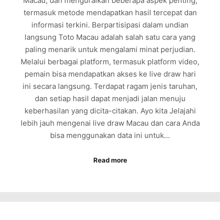
Macau, dan menguraikan beberapa aspek penting,
termasuk metode mendapatkan hasil tercepat dan
informasi terkini. Berpartisipasi dalam undian
langsung Toto Macau adalah salah satu cara yang
paling menarik untuk mengalami minat perjudian.
Melalui berbagai platform, termasuk platform video,
pemain bisa mendapatkan akses ke live draw hari
ini secara langsung. Terdapat ragam jenis taruhan,
dan setiap hasil dapat menjadi jalan menuju
keberhasilan yang dicita-citakan. Ayo kita Jelajahi
lebih jauh mengenai live draw Macau dan cara Anda
bisa menggunakan data ini untuk…
Read more